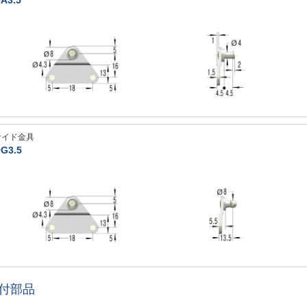
A3.5
サイド金具
G3.5
付部品