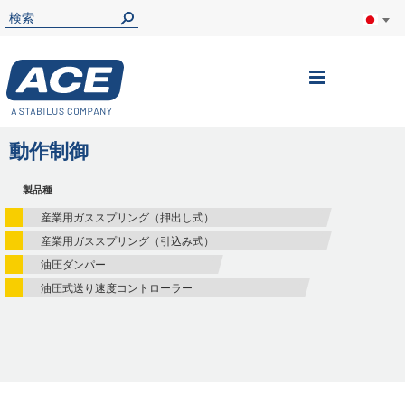
ナ
ビ
を
動作制御
呼
製品種
ぶ
産業用ガススプリング（押出し式）
産業用ガススプリング（引込み式）
油圧ダンパー
油圧式送り速度コントローラー