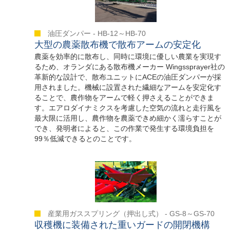
油圧ダンパー - HB-12～HB-70
大型の農薬散布機で散布アームの安定化
農薬を効率的に散布し、同時に環境に優しい農業を実現す
るため、オランダにある散布機メーカー Wingssprayer社の
革新的な設計で、散布ユニットにACEの油圧ダンパーが採
用されました。機械に設置された繊細なアームを安定化す
ることで、農作物をアームで軽く押さえることができま
す。エアロダイナミクスを考慮した空気の流れと走行風を
最大限に活用し、農作物を農薬できめ細かく濡らすことが
でき、発明者によると、この作業で発生する環境負担を
99％低減できるとのことです。
産業用ガススプリング（押出し式） - GS-8～GS-70
収穫機に装備された重いガードの開閉機構