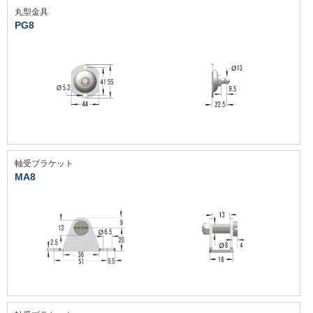
丸型金具
PG8
軸受ブラケット
MA8