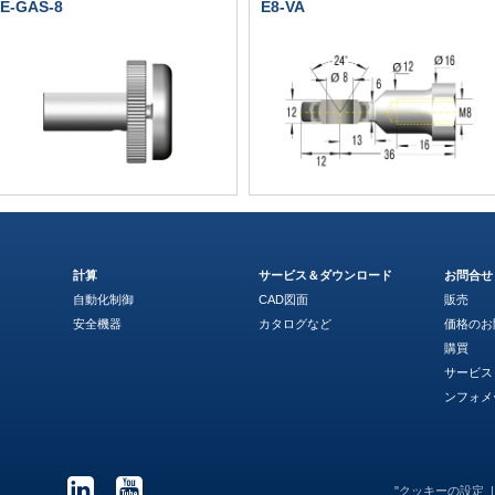
E-GAS-8
E8-VA
計算
サービス＆ダウンロード
お問合せ
自動化制御
CAD図面
販売
安全機器
カタログなど
価格のお
購買
サービス
ンフォメ
"クッキーの設定