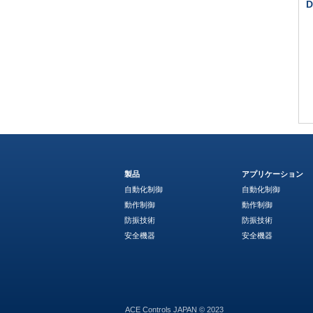
D
製品
アプリケーション
自動化制御
自動化制御
動作制御
動作制御
防振技術
防振技術
安全機器
安全機器
ACE Controls JAPAN © 2023