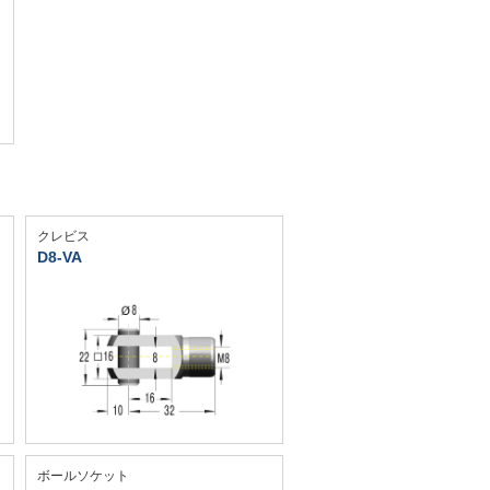
クレビス
D8-VA
ボールソケット