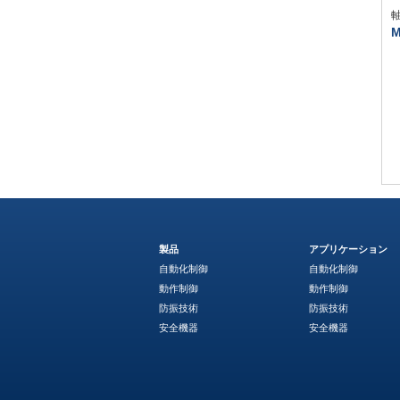
M
製品
アプリケーション
自動化制御
自動化制御
動作制御
動作制御
防振技術
防振技術
安全機器
安全機器