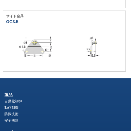
サイド金具
OG3.5
製品
自動化制御
動作制御
防振技術
安全機器