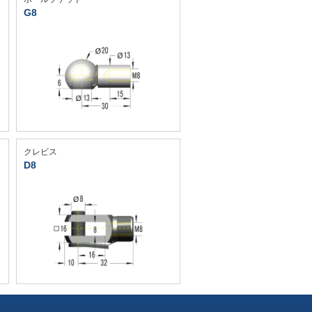
G8
クレビス
D8