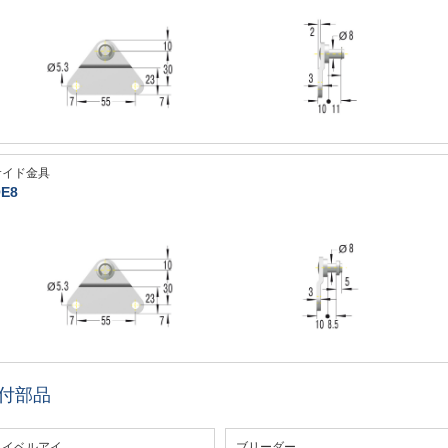
サイド金具
E8
付部品
スイベルアイ
ブリーダー