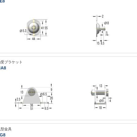
E8
軸受ブラケット
A8
丸型金具
G8