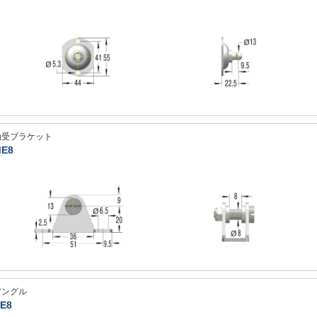
軸受ブラケット
E8
アングル
E8