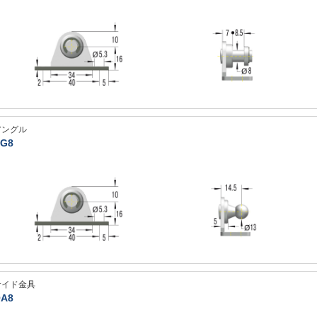
アングル
G8
サイド金具
A8