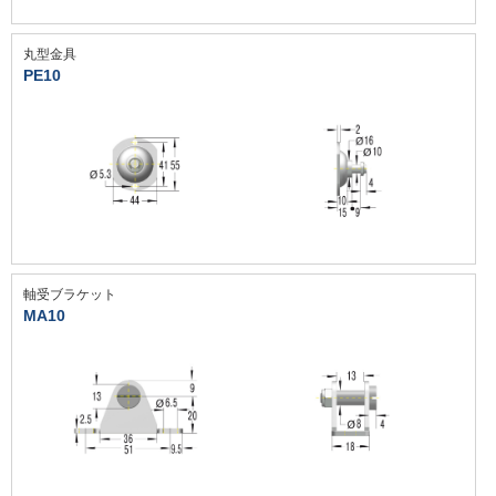
丸型金具
PE10
軸受ブラケット
MA10