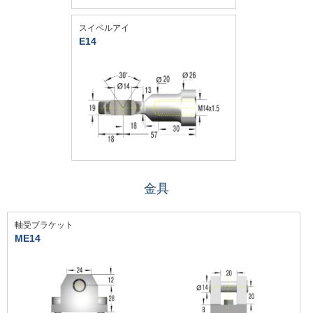
スイベルアイ
E14
金具
軸受ブラケット
ME14