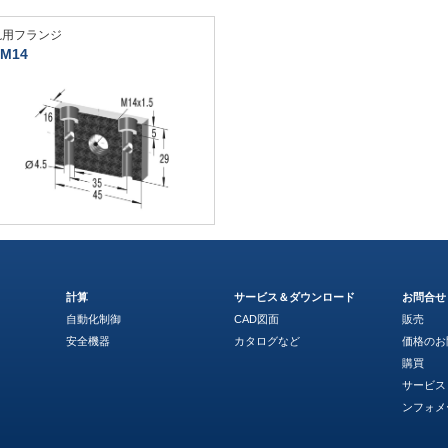
汎用フランジ
M14
計算
サービス＆ダウンロード
お問合せ
自動化制御
CAD図面
販売
安全機器
カタログなど
価格のお
購買
サービス
ンフォメ