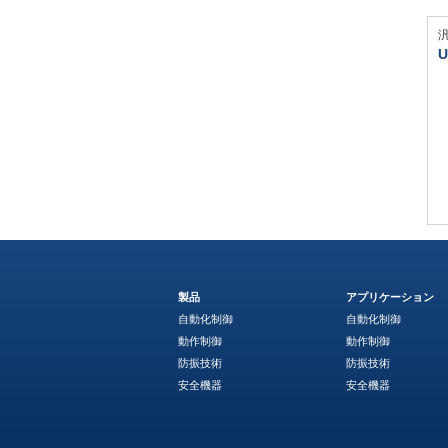
U
製品
アプリケーション
自動化制御
自動化制御
動作制御
動作制御
防振技術
防振技術
安全機器
安全機器