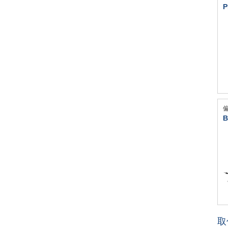
P
B
取