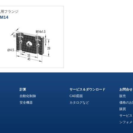
汎用フランジ
M14
計算
サービス＆ダウンロード
お問合せ
自動化制御
CAD図面
販売
安全機器
カタログなど
価格のお
購買
サービス
ンフォメ