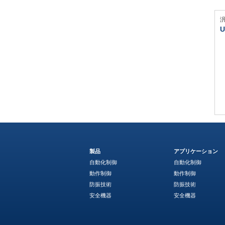
U
製品
アプリケーション
自動化制御
自動化制御
動作制御
動作制御
防振技術
防振技術
安全機器
安全機器