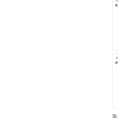
K
P
取