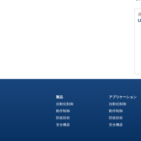
U
製品
アプリケーション
自動化制御
自動化制御
動作制御
動作制御
防振技術
防振技術
安全機器
安全機器