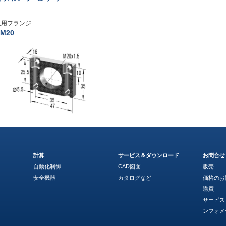
汎用フランジ
M20
計算
サービス＆ダウンロード
お問合せ
自動化制御
CAD図面
販売
安全機器
カタログなど
価格のお
購買
サービス
ンフォメ