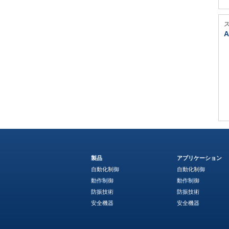
A
製品
アプリケーション
自動化制御
自動化制御
動作制御
動作制御
防振技術
防振技術
安全機器
安全機器