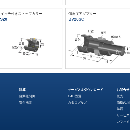
スイッチ付きストップカラー
偏角度アダプター
S20
BV20SC
計算
サービス＆ダウンロード
お問合せ
自動化制御
CAD図面
販売
安全機器
カタログなど
価格のお
購買
サービス
ンフォメ