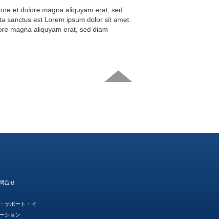
abore et dolore magna aliquyam erat, sed
ta sanctus est Lorem ipsum dolor sit amet.
olore magna aliquyam erat, sed diam
問合せ
・サポート・イ
ーション