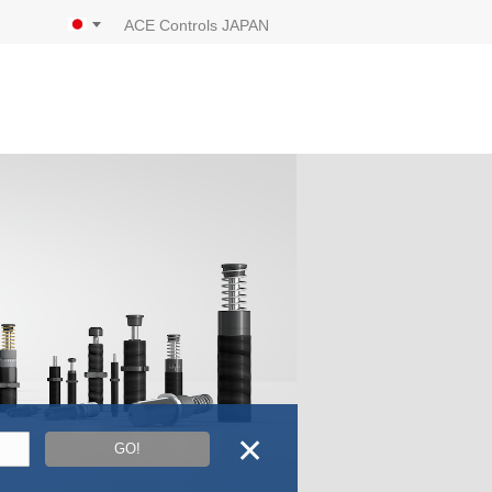
ACE Controls JAPAN
✕
GO!