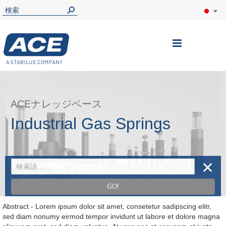
ナ
ビ
を
呼
ACEナレッジベース
ぶ
Industrial Gas Springs
✕
GO!
Abstract - Lorem ipsum dolor sit amet, consetetur sadipscing elitr,
sed diam nonumy eirmod tempor invidunt ut labore et dolore magna