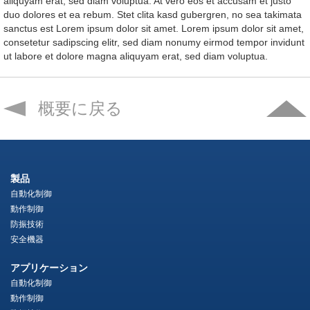
aliquyam erat, sed diam voluptua. At vero eos et accusam et justo
duo dolores et ea rebum. Stet clita kasd gubergren, no sea takimata
sanctus est Lorem ipsum dolor sit amet. Lorem ipsum dolor sit amet,
consetetur sadipscing elitr, sed diam nonumy eirmod tempor invidunt
ut labore et dolore magna aliquyam erat, sed diam voluptua.
概要に戻る
製品
自動化制御
動作制御
防振技術
安全機器
アプリケーション
自動化制御
動作制御