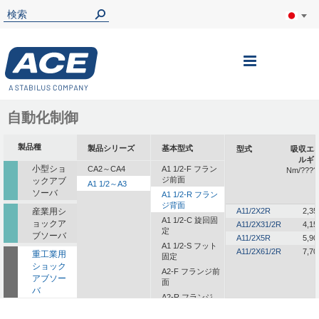
ナ
ビ
を
自動化制御
呼
製品種
製品シリーズ
基本型式
型式
吸収エ
ぶ
ルギ
小型ショ
CA2～CA4
A1 1/2-F フラン
Nm/????
ジ前面
ックアブ
A1 1/2～A3
ソーバ
A1 1/2-R フラン
ジ背面
産業用シ
A11/2X2R
2,35
A1 1/2-C 旋回固
ョックア
A11/2X31/2R
4,15
定
ブソーバ
A11/2X5R
5,90
A1 1/2-S フット
A11/2X61/2R
7,70
重工業用
固定
ショック
A2-F フランジ前
アブソー
面
バ
A2-R フランジ
背面
一体型ダ