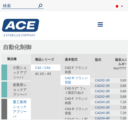
ナ
ビ
を
自動化制御
呼
製品種
製品シリーズ
基本型式
型式
吸収エネ
ぶ
ルギー
小型ショ
CA2～CA4
CA2-F フランジ
Nm/?????
前面
ックアブ
A1 1/2～A3
ソーバ
CA2-R フランジ
CA2X2-1R
3,600
背面
産業用シ
CA2X2-2R
3,600
CA2-S 2““ フッ
ョックア
CA2X2-3R
3,600
ト固定穴あけ
ブソーバ
CA2X2-4R
3,600
CA3-F フランジ
重工業用
CA2X4-1R
7,200
前面
ショック
CA2X4-2R
7,200
CA3-R フランジ
アブソー
CA2X4-3R
7,200
背面
バ
CA2X4-4R
7,200
CA3-S フット固
定
一体型ダ
CA2X6-1R
10,800