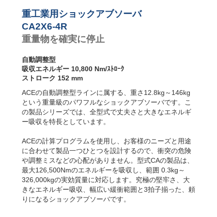
ンパー
CA2X6-2R
10,800
CA4-F フランジ
前面
CA2X6-3R
10,800
重工業用ショックアブソーバ
CA4-R フランジ
CA2X6-4R
10,800
CA2X6-4R
背面
CA2X8-1R
14,500
重量物を確実に停止
CA4-FRP 6 両サ
CA2X8-2R
14,500
イドにねじ山
CA2X8-3R
14,500
(直取付型)
CA2X8-4R
14,500
自動調整型
CA4-S フット固
CA2X10-1R
18,000
吸収エネルギー 10,800 Nm/ｽﾄﾛｰｸ
定
CA2X10-2R
18,000
ストローク 152 mm
CA2X10-3R
18,000
ACEの自動調整型ラインに属する、重さ12.8kg～146kg
CA2X10-4R
18,000
という重量級のパワフルなショックアブソーバです。こ
の製品シリーズでは、全型式で丈夫さと大きなエネルギ
ー吸収を特長としています。
ACEの計算プログラムを使用し、お客様のニーズと用途
に合わせて製品一つひとつを設計するので、衝突の危険
や調整ミスなどの心配がありません。型式CAの製品は、
最大126,500Nmのエネルギーを吸収し、範囲 0.3kg～
326,000kgの実効質量に対応します。究極の堅牢さ、大
きなエネルギー吸収、幅広い緩衝範囲と3拍子揃った、頼
りになるショックアブソーバです。