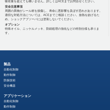
吸収量を超えても構いません。詳しくはACEまでお問合せください。
安全注意事項
周囲の異物がシール材を損傷し、寿命に悪影響を及ぼす恐れがあります。
適切な対処方法については、ACEまでご相談ください。放熱を妨げるた
め、ショックアブソーバには塗装しないでください。
オプション
特殊オイル、ニッケルメッキ、防錆処理の強化などの特別仕様も承りま
す。
製品
自動化制御
動作制御
防振技術
安全機器
アプリケーション
自動化制御
動作制御