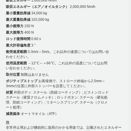
吸収エネルギー
1,600,000 Nm/h
吸収エネルギー（エア／オイルタンク）
2,000,000 Nm/h
最小重量効果値
34,000 kg
最大重量効果値
102,000 kg
最小復帰力
150 N
最大復帰力
400 N
ロッド復帰時間
0.60 s
最大許容偏角度
3 °
衝突速度範囲
0.3m/s～5m/s。これ以外の速度についてはお問い合
わせください。
使用温度範囲
－12°C～＋66°C。これ以外の温度についてはお問
い合わせください。
取付位置
制限はありません
ポジティブストップ
お客様側で、ストローク終端から2.5mm～
3mmの位置に外部ストッパーを設置してください。
材質
外部ボディ: スチール（防錆コーティング）; ピストンロッド:
スチール（硬質クロムメッキ）; ロッドボタン: スチール（硬化処
理、防錆コーティング）; リターンスプリング: スチール（クロメ
ート処理）
減衰媒体
オートマオイル（ATF）
注
非常停止用および継続的に負荷のかかる用途では、記載されたエネルギー