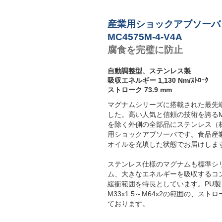
産業用ショックアブソーバ
MC4575M-4-V4A
腐食を完璧に防止
自動調整型、ステンレス製
吸収エネルギー 1,130 Nm/ｽﾄﾛｰｸ
ストローク 73.9 mm
マグナムシリーズに搭載された最先
した。高い人気と信頼の技術を誇るM
を除く外側の全部品にステンレス（材質
用ショックアブソーバです。食品産業
オイルを充填した状態でお届けしま
ステンレス仕様のマグナムも標準シ
ム、大きなエネルギーを吸収するコ
緩衝範囲を特長としています。PU
M33x1.5～M64x2の範囲の、ス
ております。