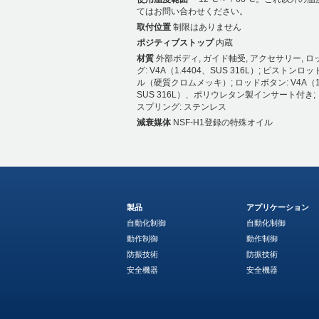
てはお問い合わせください。
取付位置
制限はありません
ポジティブストップ
内蔵
材質
外部ボディ, ガイド軸受, アクセサリー, 
グ: V4A（1.4404、SUS 316L）; ピストンロッ
ル（硬質クロムメッキ）; ロッドボタン: V4A（1.
SUS 316L）、ポリウレタン製インサート付き;
スプリング: ステンレス
減衰媒体
NSF-H1登録の特殊オイル
製品
アプリケーション
自動化制御
自動化制御
動作制御
動作制御
防振技術
防振技術
安全機器
安全機器