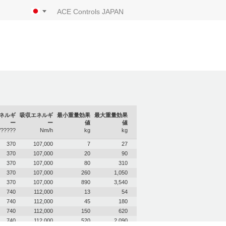
ACE Controls JAPAN
ネルギ
吸収エネルギ
最小重量効果
最大重量効果
ー
ー
値
値
?????
Nm/h
kg
kg
370
107,000
7
27
370
107,000
20
90
370
107,000
80
310
370
107,000
260
1,050
370
107,000
890
3,540
740
112,000
13
54
740
112,000
45
180
740
112,000
150
620
740
112,000
520
2,090