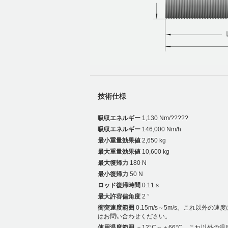
技術仕様
吸収エネルギー
1,130 Nm/?????
吸収エネルギー
146,000 Nm/h
最小重量効果値
2,650 kg
最大重量効果値
10,600 kg
最大復帰力
180 N
最小復帰力
50 N
ロッド復帰時間
0.11 s
最大許容偏角度
2 °
衝突速度範囲
0.15m/s～5m/s。これ以外の速
はお問い合わせください。
使用温度範囲
－12°C～＋66°C。これ以外の