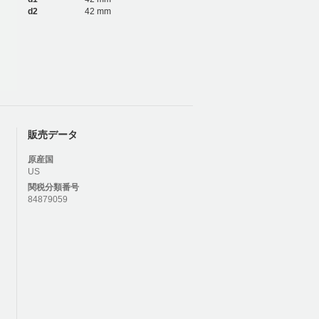
d2
42 mm
販売データ
原産国
US
関税分類番号
84879059