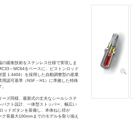
MC4550M-4-V4A
MC4575M-0-V4A
MC4575M-1-V4A
MC4575M-2-V4A
MC4575M-3-V4A
MC4575M-4-V4A
端の緩衝技術をステンレス仕様で実現しま
C33～MC64をベースに、ピストンロッド
 1.4404）を採用した自動調整型の産業
用認可基準（NSF－H1）に準拠した特殊
す。
リーズ同様、最新式の丈夫なシールシステ
ンパクト設計、一体型ストッパー、幅広い
製ロッドボタンを装備し、本体ねじ径が
トローク長最大100mmまでのモデルを取り揃え