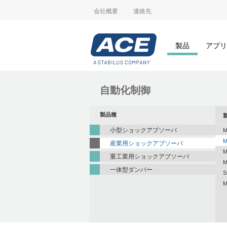
会社概要
連絡先
製品
アプリ
自動化制御
製品種
小型ショックアブソーバ
M
M
産業用ショックアブソーバ
M
重工業用ショックアブソーバ
M
一体型ダンパー
S
M