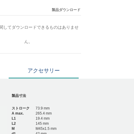
製品ダウンロード
関してダウンロードできるものはありませ
ん。
アクセサリー
製品寸法
ストローク
73.9 mm
A max.
265.4 mm
L1
19.4 mm
L2
145 mm
M
M45x1.5 mm
d1
42 mm