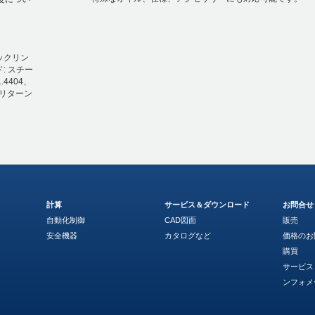
ロックリン
ド: スチー
4404、
 リターン
計算
サービス＆ダウンロード
お問合せ
自動化制御
CAD図面
販売
安全機器
カタログなど
価格のお
購買
サービス
ンフォメ