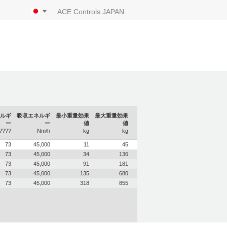
ACE Controls JAPAN
ルギ
吸収エネルギ
最小重量効果
最大重量効果
ー
ー
値
値
????
Nm/h
kg
kg
73
45,000
11
45
73
45,000
34
136
73
45,000
91
181
73
45,000
135
680
73
45,000
318
855