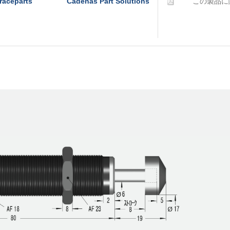
raceparts
Cadenas Part Solutions
この製品に