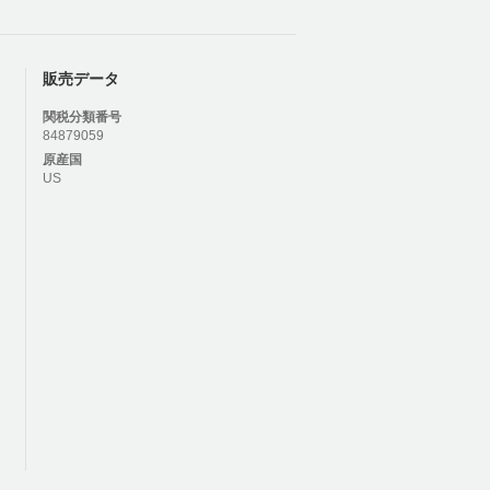
販売データ
関税分類番号
84879059
原産国
US