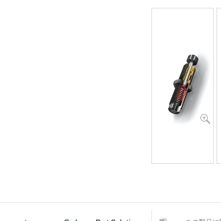
A30～MA900
/8x1
ET20～PET27