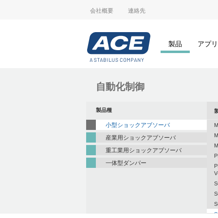
会社概要
連絡先
製品
アプリ
自動化制御
製品種
小型ショックアブソーバ
M
M
産業用ショックアブソーバ
M
重工業用ショックアブソーバ
P
一体型ダンパー
P
V
S
S
S
S