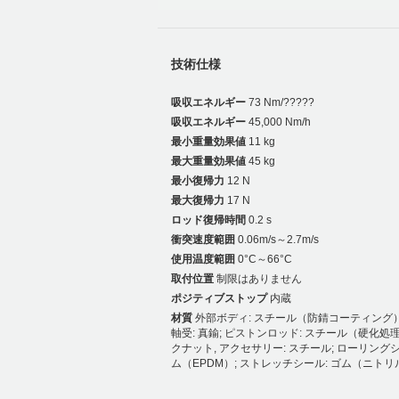
技術仕様
吸収エネルギー
73 Nm/?????
吸収エネルギー
45,000 Nm/h
最小重量効果値
11 kg
最大重量効果値
45 kg
最小復帰力
12 N
最大復帰力
17 N
ロッド復帰時間
0.2 s
衝突速度範囲
0.06m/s～2.7m/s
使用温度範囲
0°C～66°C
取付位置
制限はありません
ポジティブストップ
内蔵
材質
外部ボディ: スチール（防錆コーティング）
軸受: 真鍮; ピストンロッド: スチール（硬化処理
クナット, アクセサリー: スチール; ローリングシ
ム（EPDM）; ストレッチシール: ゴム（ニトリ