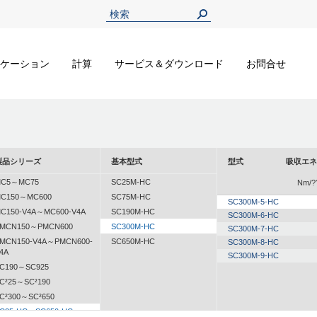
ケーション
計算
サービス＆ダウンロード
お問合せ
製品シリーズ
基本型式
型式
吸収エネ
C5～MC75
SC25M-HC
Nm/?
C150～MC600
SC75M-HC
SC300M-5-HC
C150-V4A～MC600-V4A
SC190M-HC
SC300M-6-HC
MCN150～PMCN600
SC300M-HC
SC300M-7-HC
MCN150-V4A～PMCN600-
SC650M-HC
SC300M-8-HC
4A
SC300M-9-HC
C190～SC925
C²25～SC²190
C²300～SC²650
C25-HC～SC650-HC