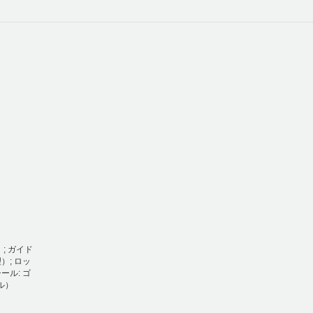
; ガイド
）; ロッ
ール: ゴ
ル）