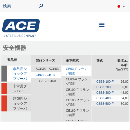
ナ
ビ
を
安全機器
呼
製品種
製品シリーズ
基本型式
型式
吸収エ
ぶ
ルギ
非常用シ
SCS38～SCS63
CB63-F フラン
Nm/????
ジ前面
ョックア
CB63～CB160
ブソーバ
CB63-R フラン
EB63～EB160
CB63-100-F
16,00
ジ背面
非常用ダ
CB63-200-F
32,00
CB100-F フラン
ンパー
CB63-300-F
48,00
ジ前面
CB63-400-F
64,00
粘弾性シ
CB100-R フラン
ョックア
CB63-500-F
80,00
ジ背面
ブソーバ
CB160-F フラン
ジ前面
CB160-R フラン
ジ背面