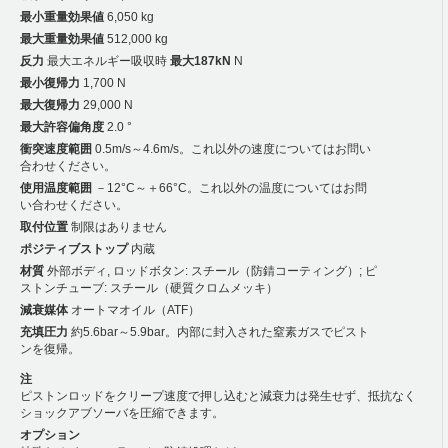
最小重量効果値
6,050 kg
最大重量効果値
512,000 kg
反力
最大エネルギー吸収時
最大187kN
N
最小復帰力
1,700 N
最大復帰力
29,000 N
最大許容偏角度
2.0 °
衝突速度範囲
0.5m/s～4.6m/s。これ以外の速度についてはお問い
合わせください。
使用温度範囲
－12°C～＋66°C。これ以外の温度についてはお問
い合わせください。
取付位置
制限はありません
ポジティブストップ
内蔵
材質
外部ボディ, ロッドボタン: スチール（防錆コーティング）; ピ
ストンチューブ: スチール（硬質クロムメッキ）
減衰媒体
オートマオイル（ATF）
充填圧力
約5.6bar～5.9bar。内部に封入された窒素ガスでピスト
ンを復帰。
注
ピストンロッドをクリープ速度で押し込むと減衰力は発生せず、抵抗なく
ショックアブソーバを圧縮できます。
オプション