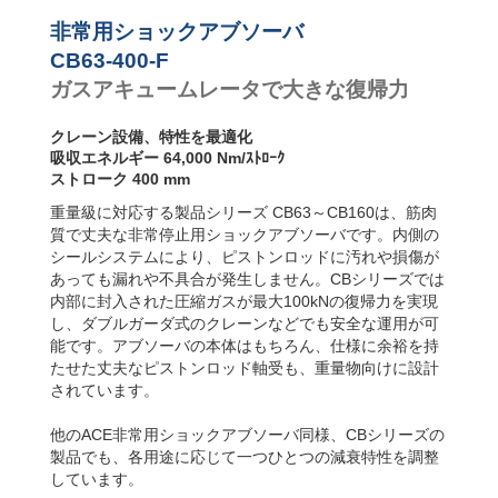
非常用ショックアブソーバ
CB63-400-F
ガスアキュームレータで大きな復帰力
クレーン設備、特性を最適化
吸収エネルギー 64,000 Nm/ｽﾄﾛｰｸ
ストローク 400 mm
重量級に対応する製品シリーズ CB63～CB160は、筋肉
質で丈夫な非常停止用ショックアブソーバです。内側の
シールシステムにより、ピストンロッドに汚れや損傷が
あっても漏れや不具合が発生しません。CBシリーズでは
内部に封入された圧縮ガスが最大100kNの復帰力を実現
し、ダブルガーダ式のクレーンなどでも安全な運用が可
能です。アブソーバの本体はもちろん、仕様に余裕を持
たせた丈夫なピストンロッド軸受も、重量物向けに設計
されています。
他のACE非常用ショックアブソーバ同様、CBシリーズの
製品でも、各用途に応じて一つひとつの減衰特性を調整
しています。