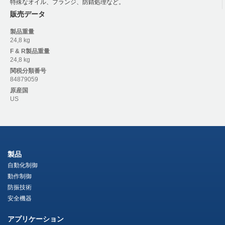
特殊なオイル、フランジ、防錆処理など。
販売データ
製品重量
24,8 kg
F & R
製品重量
24,8 kg
関税分類番号
84879059
原産国
US
製品
自動化制御
動作制御
防振技術
安全機器
アプリケーション