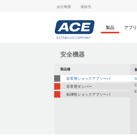
会社概要
連絡先
製品
アプリ
安全機器
製品種
非常用ショックアブソーバ
S
C
非常用ダンパー
E
粘弾性ショックアブソーバ