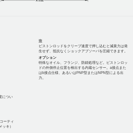
注
ピストンロッドをクリープ速度で押し込むと減衰力は発
生せず、抵抗なくショックアブソーバを圧縮できます。
オプション
特殊なオイル、フランジ、防錆処理など。ピストンロッ
ドの外側停止位置を検出する内蔵センサー。a接点また
はb接点仕様、あるいはPNP型またはNPN型による出
力。
温度につい
錆コーティ
ムメッキ）