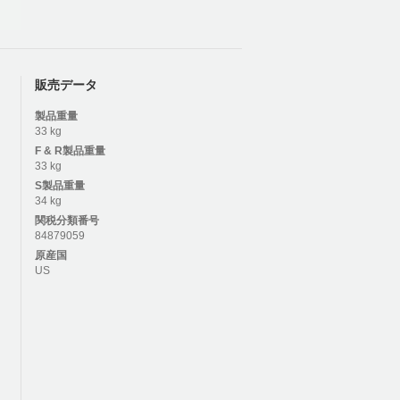
販売データ
製品重量
33 kg
F & R
製品重量
33 kg
S
製品重量
34 kg
関税分類番号
84879059
原産国
US