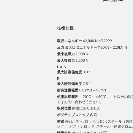
技術仕様
吸収エネルギー
42,000 Nm/?????
反力
最大吸収エネルギーで80kN～210kN N
最小復帰力
1,000 N
最大復帰力
1,200 N
F & S
最大許容偏角度
3.8 °
R
最大許容偏角度
2.8 °
衝突速度範囲
0.61m/s～4.6m/s
使用温度範囲
－20°C～＋60°C。これ以外の
てはお問い合わせください。
取付位置
制限はありません
ポジティブストップ
内蔵
材質
外部ボディ, ロッドボタン: スチール（防
ング）; ピストンロッド: スチール（硬質クロ
減衰媒体
オートマオイル（ATF）