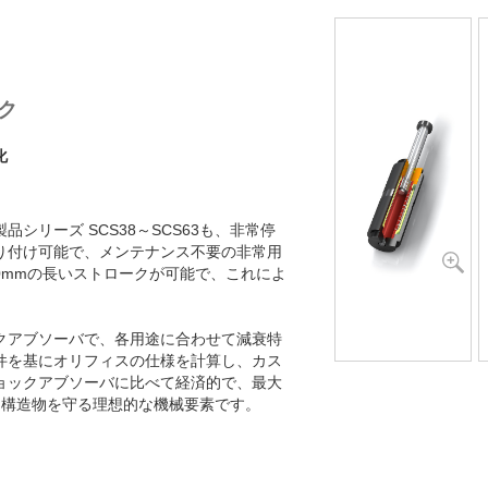
SCS50-800-F
SCS50-1000-F
ク
化
シリーズ SCS38～SCS63も、非常停
り付け可能で、メンテナンス不要の非常用
00mmの長いストロークが可能で、これによ
ックアブソーバで、各用途に合わせて減衰特
件を基にオリフィスの仕様を計算し、カス
ョックアブソーバに比べて経済的で、最大
的に構造物を守る理想的な機械要素です。