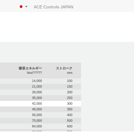
ACE Controls JAPAN
吸収エネルギー
ストローク
Nm/?????
mm
14,000
100
21,000
150
28,000
200
35,000
250
42,000
300
49,000
350
56,000
400
70,000
500
84,000
600
98,000
700