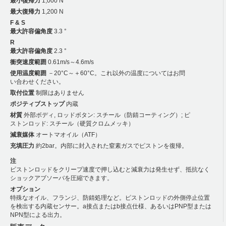
最小復帰力
1,000 N
最大復帰力
1,200 N
F & S
最大許容偏角度
3.3 °
R
最大許容偏角度
2.3 °
衝突速度範囲
0.61m/s～4.6m/s
使用温度範囲
－20°C～＋60°C。これ以外の温度についてはお問
い合わせください。
取付位置
制限はありません
ポジティブストップ
内蔵
材質
外部ボディ, ロッドボタン: スチール（防錆コーティング）; ピ
ストンロッド: スチール（硬質クロムメッキ）
減衰媒体
オートマオイル（ATF）
充填圧力
約2bar。内部に封入された窒素ガスでピストンを復帰。
注
ピストンロッドをクリープ速度で押し込むと減衰力は発生せず、抵抗なく
ショックアブソーバを圧縮できます。
オプション
特殊なオイル、フランジ、防錆処理など。ピストンロッドの外側停止位置
を検出する内蔵センサー。a接点またはb接点仕様、あるいはPNP型または
NPN型による出力。