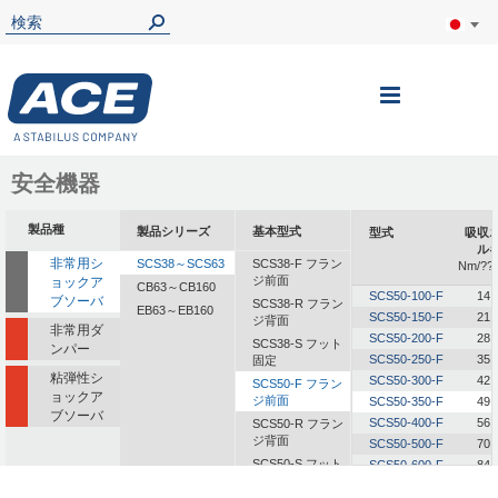
ナ
ビ
を
安全機器
呼
製品種
製品シリーズ
基本型式
型式
吸収
ぶ
ル
非常用シ
SCS38～SCS63
SCS38-F フラン
Nm/??
ジ前面
ョックア
CB63～CB160
SCS50-100-F
14,
ブソーバ
SCS38-R フラン
EB63～EB160
SCS50-150-F
21,
ジ背面
非常用ダ
SCS50-200-F
28,
SCS38-S フット
ンパー
SCS50-250-F
35,
固定
粘弾性シ
SCS50-300-F
42,
SCS50-F フラン
ョックア
ジ前面
SCS50-350-F
49,
ブソーバ
SCS50-400-F
56,
SCS50-R フラン
ジ背面
SCS50-500-F
70,
SCS50-S フット
SCS50-600-F
84,
固定
SCS50-700-F
98,