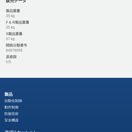
販売データ
製品重量
35 kg
F & R
製品重量
35 kg
S
製品重量
37 kg
関税分類番号
84879059
原産国
US
製品
自動化制御
動作制御
防振技術
安全機器