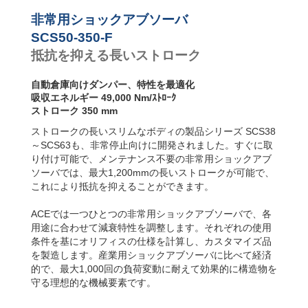
SCS63-R フラン
SCS50-800-F
112,
ジ背面
非常用ショックアブソーバ
SCS50-1000-F
140,
SCS63-S フット
SCS50-350-F
固定
抵抗を抑える長いストローク
SCS63-F フラン
ジ前面
自動倉庫向けダンパー、特性を最適化
吸収エネルギー 49,000 Nm/ｽﾄﾛｰｸ
ストローク 350 mm
ストロークの長いスリムなボディの製品シリーズ SCS38
～SCS63も、非常停止向けに開発されました。すぐに取
り付け可能で、メンテナンス不要の非常用ショックアブ
ソーバでは、最大1,200mmの長いストロークが可能で、
これにより抵抗を抑えることができます。
ACEでは一つひとつの非常用ショックアブソーバで、各
用途に合わせて減衰特性を調整します。それぞれの使用
条件を基にオリフィスの仕様を計算し、カスタマイズ品
を製造します。産業用ショックアブソーバに比べて経済
的で、最大1,000回の負荷変動に耐えて効果的に構造物を
守る理想的な機械要素です。