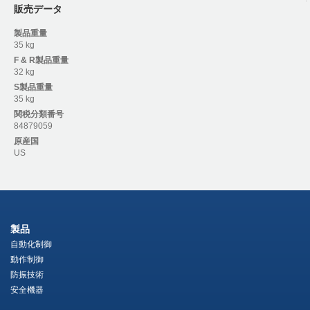
販売データ
製品重量
35 kg
F & R
製品重量
32 kg
S
製品重量
35 kg
関税分類番号
84879059
原産国
US
製品
自動化制御
動作制御
防振技術
安全機器