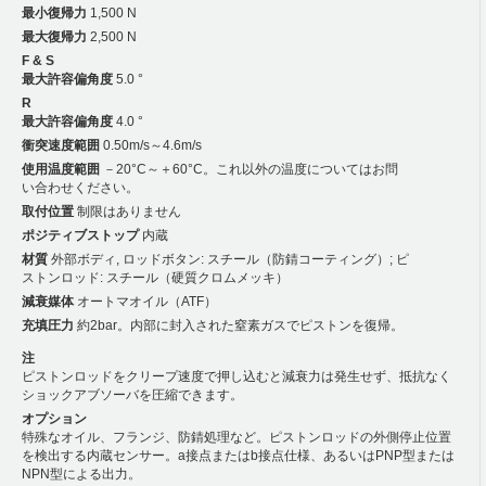
最小復帰力
1,500 N
最大復帰力
2,500 N
F & S
最大許容偏角度
5.0 °
R
最大許容偏角度
4.0 °
衝突速度範囲
0.50m/s～4.6m/s
使用温度範囲
－20°C～＋60°C。これ以外の温度についてはお問
い合わせください。
取付位置
制限はありません
ポジティブストップ
内蔵
材質
外部ボディ, ロッドボタン: スチール（防錆コーティング）; ピ
ストンロッド: スチール（硬質クロムメッキ）
減衰媒体
オートマオイル（ATF）
充填圧力
約2bar。内部に封入された窒素ガスでピストンを復帰。
注
ピストンロッドをクリープ速度で押し込むと減衰力は発生せず、抵抗なく
ショックアブソーバを圧縮できます。
オプション
特殊なオイル、フランジ、防錆処理など。ピストンロッドの外側停止位置
を検出する内蔵センサー。a接点またはb接点仕様、あるいはPNP型または
NPN型による出力。