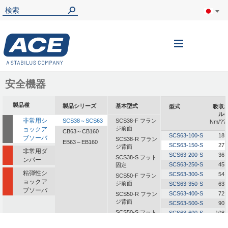
ナ
ビ
を
安全機器
呼
製品種
製品シリーズ
基本型式
型式
吸収
ぶ
ル
非常用シ
SCS38～SCS63
SCS38-F フラン
Nm/??
ジ前面
ョックア
CB63～CB160
SCS63-100-S
18,
ブソーバ
SCS38-R フラン
EB63～EB160
SCS63-150-S
27,
ジ背面
非常用ダ
SCS63-200-S
36,
SCS38-S フット
ンパー
SCS63-250-S
45,
固定
粘弾性シ
SCS63-300-S
54,
SCS50-F フラン
ョックア
ジ前面
SCS63-350-S
63,
ブソーバ
SCS63-400-S
72,
SCS50-R フラン
ジ背面
SCS63-500-S
90,
SCS50-S フット
SCS63-600-S
108,
固定
SCS63-700-S
126,