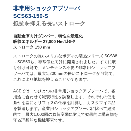
SCS63-R フラン
SCS63-800-S
144,
ジ背面
非常用ショックアブソーバ
SCS63-1000-S
180,
SCS63-S フット
SCS63-1200-S
216,
SCS63-150-S
固定
抵抗を抑える長いストローク
SCS63-F フラン
ジ前面
自動倉庫向けダンパー、特性を最適化
吸収エネルギー 27,000 Nm/ｽﾄﾛｰｸ
ストローク 150 mm
ストロークの長いスリムなボディの製品シリーズ SCS38
～SCS63も、非常停止向けに開発されました。すぐに取
り付け可能で、メンテナンス不要の非常用ショックアブ
ソーバでは、最大1,200mmの長いストロークが可能で、
これにより抵抗を抑えることができます。
ACEでは一つひとつの非常用ショックアブソーバで、各
用途に合わせて減衰特性を調整します。それぞれの使用
条件を基にオリフィスの仕様を計算し、カスタマイズ品
を製造します。産業用ショックアブソーバに比べて経済
的で、最大1,000回の負荷変動に耐えて効果的に構造物を
守る理想的な機械要素です。