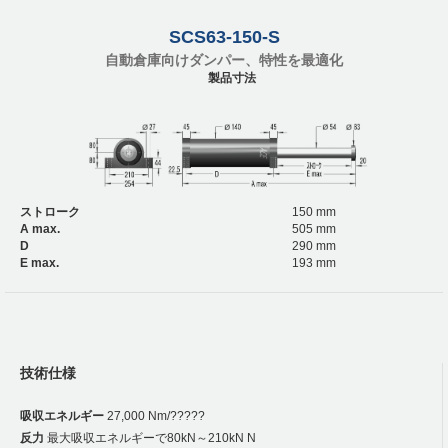
SCS63-150-S
自動倉庫向けダンパー、特性を最適化
製品寸法
ストローク
150 mm
A max.
505 mm
D
290 mm
E max.
193 mm
技術仕様
吸収エネルギー
27,000 Nm/?????
反力
最大吸収エネルギーで80kN～210kN N