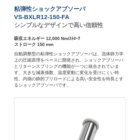
VS-BALR-FC フ
ランジ前面
粘弾性ショックアブソーバ
VS-BXLR12-150-FA
シンプルなデザインで高い信頼性
吸収エネルギー 12,000 Nm/ｽﾄﾛｰｸ
ストローク 150 mm
自動調整型の粘弾性ショックアブソーバは、流体静力学
上の圧縮原理をベースに開発され、ショックアブソーバ
とリターンスプリングの機能が一つに統合されていま
す。大きな減衰係数、温度変動に変化を受けにくい特
性、内側の静的プリロードによる高い安全性を特長とす
るショックアブソーバです。