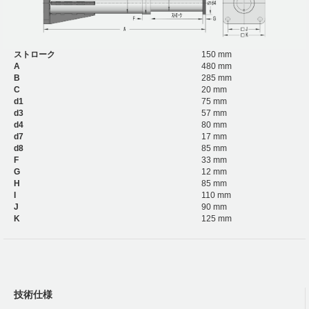
ストローク
150 mm
A
480 mm
B
285 mm
C
20 mm
d1
75 mm
d3
57 mm
d4
80 mm
d7
17 mm
d8
85 mm
F
33 mm
G
12 mm
H
85 mm
I
110 mm
J
90 mm
K
125 mm
技術仕様