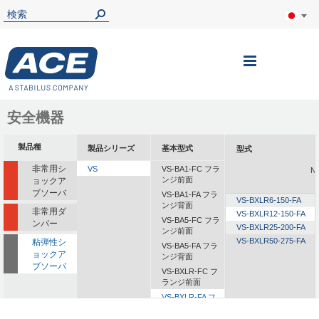
ナ
ビ
を
安全機器
呼
製品種
製品シリーズ
基本型式
型式
ぶ
非常用シ
VS
VS-BA1-FC フラ
N
ンジ前面
ョックア
ブソーバ
VS-BA1-FA フラ
VS-BXLR6-150-FA
ンジ背面
非常用ダ
VS-BXLR12-150-FA
VS-BA5-FC フラ
ンパー
VS-BXLR25-200-FA
ンジ前面
VS-BXLR50-275-FA
粘弾性シ
VS-BA5-FA フラ
ョックア
ンジ背面
ブソーバ
VS-BXLR-FC フ
ランジ前面
VS-BXLR-FA フ
ランジ背面