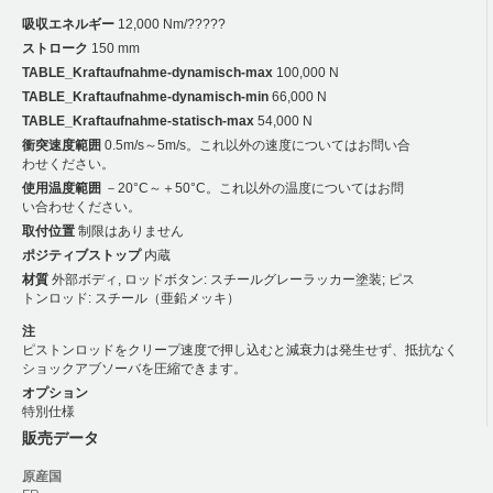
吸収エネルギー
12,000 Nm/?????
ストローク
150 mm
TABLE_Kraftaufnahme-dynamisch-max
100,000 N
TABLE_Kraftaufnahme-dynamisch-min
66,000 N
TABLE_Kraftaufnahme-statisch-max
54,000 N
衝突速度範囲
0.5m/s～5m/s。これ以外の速度についてはお問い合
わせください。
使用温度範囲
－20°C～＋50°C。これ以外の温度についてはお問
い合わせください。
取付位置
制限はありません
ポジティブストップ
内蔵
材質
外部ボディ, ロッドボタン: スチールグレーラッカー塗装; ピス
トンロッド: スチール（亜鉛メッキ）
注
ピストンロッドをクリープ速度で押し込むと減衰力は発生せず、抵抗なく
ショックアブソーバを圧縮できます。
オプション
特別仕様
販売データ
原産国