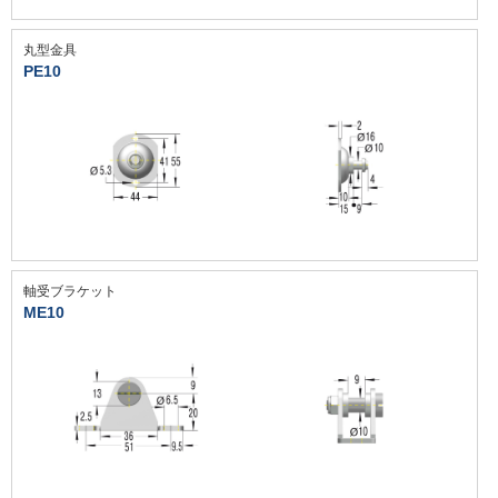
丸型金具
PE10
軸受ブラケット
ME10