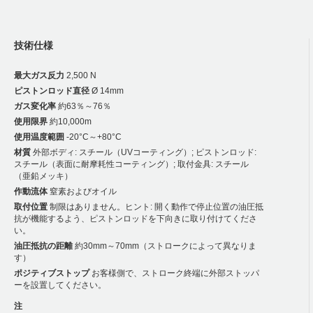
技術仕様
最大ガス反力
2,500 N
ピストンロッド直径
Ø 14mm
ガス変化率
約63％～76％
使用限界
約10,000m
使用温度範囲
-20°C～+80°C
材質
外部ボディ: スチール（UVコーティング）; ピストンロッド:
スチール（表面に耐摩耗性コーティング）; 取付金具: スチール
（亜鉛メッキ）
作動流体
窒素およびオイル
取付位置
制限はありません。ヒント: 開く動作で停止位置の油圧抵
抗が機能するよう、ピストンロッドを下向きに取り付けてくださ
い。
油圧抵抗の距離
約30mm～70mm（ストロークによって異なりま
す）
ポジティブストップ
お客様側で、ストローク終端に外部ストッパ
ーを設置してください。
注