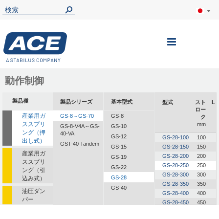
ナ
ビ
を
動作制御
呼
製品種
製品シリーズ
基本型式
型式
スト
L
ぶ
ロー
産業用ガ
GS-8～GS-70
GS-8
ク
ススプリ
mm
GS-8-V4A～GS-
GS-10
ング（押
40-VA
GS-12
GS-28-100
100
出し式）
GST-40 Tandem
GS-15
GS-28-150
150
産業用ガ
GS-28-200
200
GS-19
ススプリ
GS-28-250
250
GS-22
ング（引
GS-28-300
300
GS-28
込み式）
GS-28-350
350
GS-40
油圧ダン
GS-28-400
400
パー
GS-28-450
450
油圧式送
GS-28-500
500
1