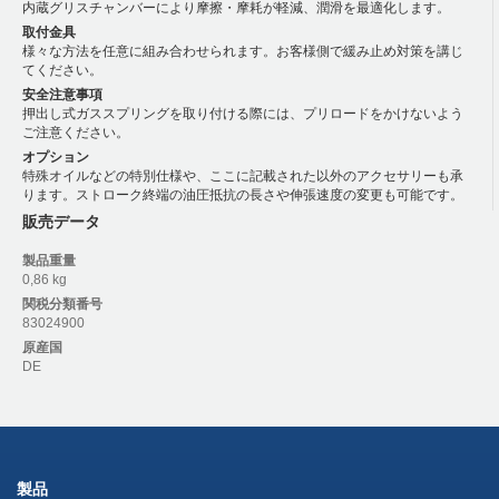
内蔵グリスチャンバーにより摩擦・摩耗が軽減、潤滑を最適化します。
取付金具
様々な方法を任意に組み合わせられます。お客様側で緩み止め対策を講じ
てください。
安全注意事項
押出し式ガススプリングを取り付ける際には、プリロードをかけないよう
ご注意ください。
オプション
特殊オイルなどの特別仕様や、ここに記載された以外のアクセサリーも承
ります。ストローク終端の油圧抵抗の長さや伸張速度の変更も可能です。
販売データ
製品重量
0,86 kg
関税分類番号
83024900
原産国
DE
製品