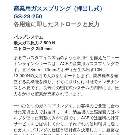
り速度コ
GS-28-550
550
1
ントロー
GS-28-600
600
1
産業用ガススプリング（押出し式）
ラー
GS-28-650
650
1
GS-28-250
GS-28-700
700
1
各用途に即したストロークと反力
GS-28-750
750
1
バルブシステム
最大ガス反力 2,500 N
ストローク 250 mm
まるでカスタマイズ製品のような汎用性を備えたニュー
トンラインシリーズは、ACEの産業用ガススプリングで
す。直径8mm～70mmのボディが生み出す10N～
13,000Nの反力で人力をサポートします。業界標準を確
立する高機能を誇り、すぐに取り付け可能でメンテナン
スも不要です。長寿命の密閉式システムの内部には、圧
力をかけた窒素が充填されています。
一つひとつのガススプリングを、お客様のご要望に合わ
せた充填圧力でお届けします。納品後の圧縮減衰力はバ
ルブを使った調整のみが可能です。ACEでは無料の計算
サービスをご提供しており、それぞれの使用環境に適し
たガススプリングの仕様と取付点を決定します。豊富な