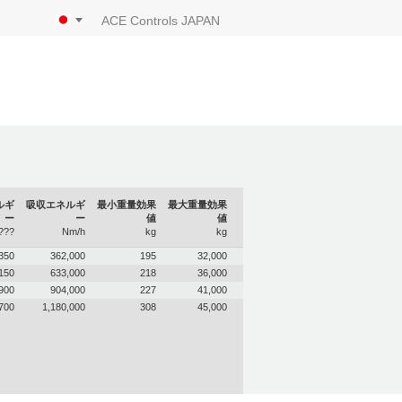
ACE Controls JAPAN
ルギ
吸収エネルギ
最小重量効果
最大重量効果
ー
ー
値
値
???
Nm/h
kg
kg
350
362,000
195
32,000
150
633,000
218
36,000
900
904,000
227
41,000
700
1,180,000
308
45,000