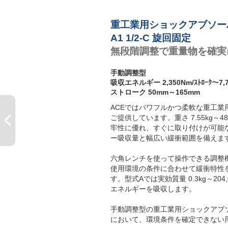
重工業用ショックアブソー
A1 1/2-C 旋回固定
無段階調整で重量物を確実
手動調整型
吸収エネルギー 2,350Nm/ｽﾄﾛｰｸ～7,70
ストローク 50mm～165mm
ACEではパワフルかつ柔軟な重工
ご提供しています。重さ 7.55kg～4
牢性に優れ、すぐに取り付けが可能
ー吸収量と幅広い緩衝範囲を備えま
六角レンチを使って操作できる調整
使用環境の条件に合わせて緩衝特性
す。型式Aでは実効質量 0.3kg～204
エネルギーを吸収します。
手動調整型の重工業用ショックアブ
において、環境条件を確定できない