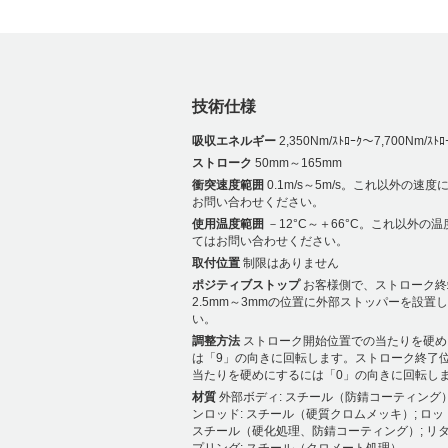
技術仕様
吸収エネルギー
2,350Nm/ｽﾄﾛｰｸ～7,700Nm/ｽﾄﾛ
ストローク
50mm～165mm
衝突速度範囲
0.1m/s～5m/s。これ以外の速
お問い合わせください。
使用温度範囲
－12°C～＋66°C。これ以外の
てはお問い合わせください。
取付位置
制限はありません
ポジティブストップ
お客様側で、ストローク終
2.5mm～3mmの位置に外部ストッパーを設置
い。
調整方法
ストローク開始位置での当たりを硬め
は「9」の向きに回転します。ストローク終了
当たりを硬めにするには「0」の向きに回転し
材質
外部ボディ: スチール（防錆コーティング）
ンロッド: スチール（硬質クロムメッキ）; ロッ
スチール（硬化処理、防錆コーティング）; リ