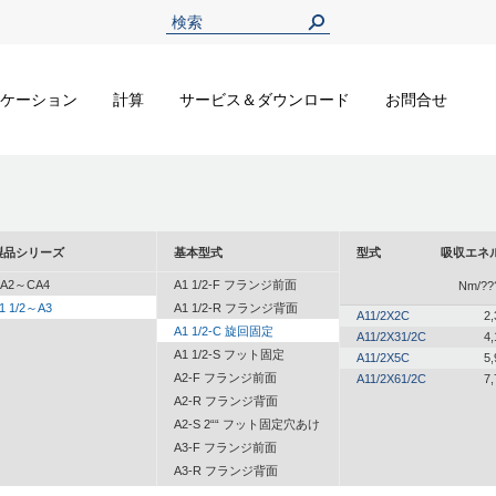
ケーション
計算
サービス＆ダウンロード
お問合せ
製品シリーズ
基本型式
型式
吸収エネ
A2～CA4
A1 1/2-F フランジ前面
Nm/??
1 1/2～A3
A1 1/2-R フランジ背面
A11/2X2C
2,
A1 1/2-C 旋回固定
A11/2X31/2C
4,
A1 1/2-S フット固定
A11/2X5C
5,
A2-F フランジ前面
A11/2X61/2C
7,
A2-R フランジ背面
A2-S 2““ フット固定穴あけ
A3-F フランジ前面
A3-R フランジ背面
A3-S フット固定