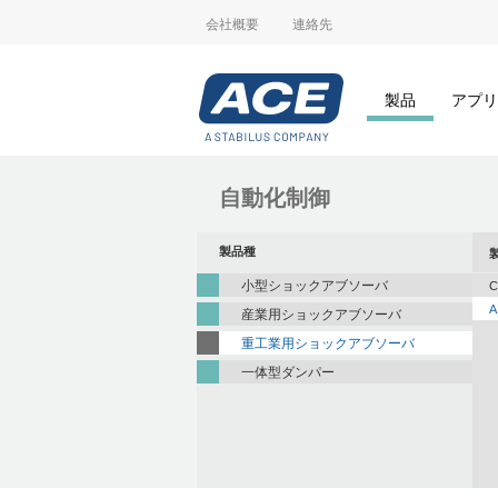
会社概要
連絡先
製品
アプリ
自動化制御
製品種
小型ショックアブソーバ
C
A
産業用ショックアブソーバ
重工業用ショックアブソーバ
一体型ダンパー