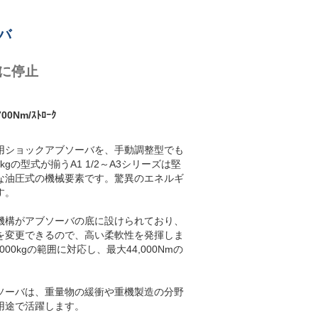
バ
に停止
0Nm/ｽﾄﾛｰｸ
業用ショックアブソーバを、手動調整型でも
8kgの型式が揃うA1 1/2～A3シリーズは堅
な油圧式の機械要素です。驚異のエネルギ
す。
機構がアブソーバの底に設けられており、
を変更できるので、高い柔軟性を発揮しま
,000kgの範囲に対応し、最大44,000Nmの
ソーバは、重量物の緩衝や重機製造の分野
用途で活躍します。