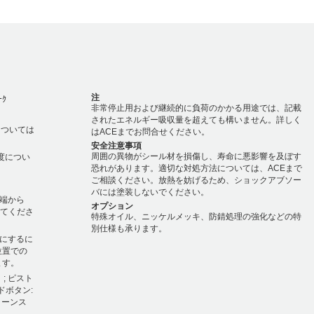
注
ｰｸ
非常停止用および継続的に負荷のかかる用途では、記載
されたエネルギー吸収量を超えても構いません。詳しく
度については
はACEまでお問合せください。
安全注意事項
周囲の異物がシール材を損傷し、寿命に悪影響を及ぼす
温度につい
恐れがあります。適切な対処方法については、ACEまで
ご相談ください。放熱を妨げるため、ショックアブソー
バには塗装しないでください。
端から
オプション
してくださ
特殊オイル、ニッケルメッキ、防錆処理の強化などの特
別仕様も承ります。
にするに
位置での
ます。
; ピスト
ドボタン:
ターンス