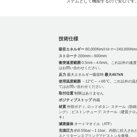
ステムとして機能するので安心です
技術仕様
吸収エネルギー
80,000Nm/ｽﾄﾛｰｸ～240,000Nm/
ストローク
200mm～600mm
衝突速度範囲
0.5m/s～4.6m/s。これ以外の
はお問い合わせください。
反力
最大エネルギー吸収時
最大467kN
使用温度範囲
－12°C～＋66°C。これ以外の
てはお問い合わせください。
取付位置
制限はありません
ポジティブストップ
内蔵
材質
外部ボディ, ロッドボタン: スチール（防
ング）; ピストンチューブ: スチール（硬質クロ
キ）
減衰媒体
オートマオイル（ATF）
充填圧力
約0.55bar～1.1bar。内部に封入さ
スとリターンスプリングでピストンを復帰。