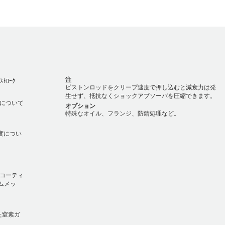
。
注
ｽﾄﾛｰｸ
ピストンロッドをクリープ速度で押し込むと減衰力は発
生せず、抵抗なくショックアブソーバを圧縮できます。
速度について
オプション
特殊なオイル、フランジ、防錆処理など。
温度につい
錆コーティ
ムメッ
れた窒素ガ