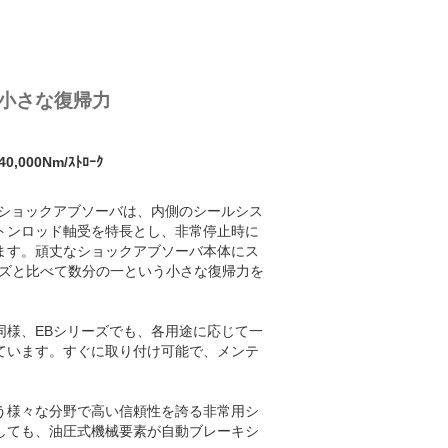
小さな復帰力
,000Nm/ｽﾄﾛｰｸ
用ショックアブソーバは、内側のシールシス
トンロッド軸受を特長とし、非常停止時に
ます。頑丈なショックアブソーバ本体にス
ーズと比べて数分の一という小さな復帰力を
同様、EBシリーズでも、各用途に応じて一
ています。すぐに取り付け可能で、メンテ
。
う様々な分野で高い信頼性を誇る非常用シ
しても、油圧式機械要素が自動ブレーキシ