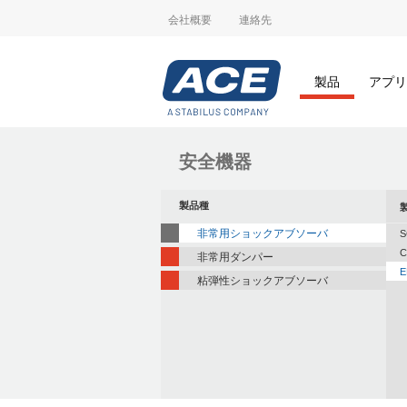
会社概要
連絡先
製品
アプリ
安全機器
製品種
非常用ショックアブソーバ
S
C
非常用ダンパー
E
粘弾性ショックアブソーバ