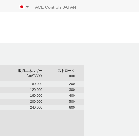
ACE Controls JAPAN
吸収エネルギー
ストローク
Nm/?????
mm
80,000
200
120,000
300
160,000
400
200,000
500
240,000
600