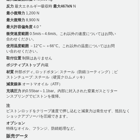
反力
最大エネルギー吸収時
最大467kN
N
最小復帰力
1,200 N
最大復帰力
8,900 N
最大許容偏角度
4.0 °
衝突速度範囲
0.5m/s～4.6m/s。これ以外の速度についてはお問い
合わせください。
使用温度範囲
－12°C～＋66°C。これ以外の温度についてはお問
い合わせください。
取付位置
制限はありません
ポジティブストップ
内蔵
材質
外部ボディ, ロッドボタン: スチール（防錆コーティング）; ピ
ストンチューブ: スチール（硬質クロムメッキ）
減衰媒体
オートマオイル（ATF）
充填圧力
約0.55bar～1.1bar。内部に封入された窒素ガスとリター
ンスプリングでピストンを復帰。
注
ピストンロッドをクリープ速度で押し込むと減衰力は発生せず、抵抗なく
ショックアブソーバを圧縮できます。
オプション
特殊なオイル、フランジ、防錆処理など。
販売データ