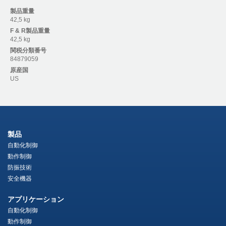
製品重量
42,5 kg
F & R
製品重量
42,5 kg
関税分類番号
84879059
原産国
US
製品
自動化制御
動作制御
防振技術
安全機器
アプリケーション
自動化制御
動作制御