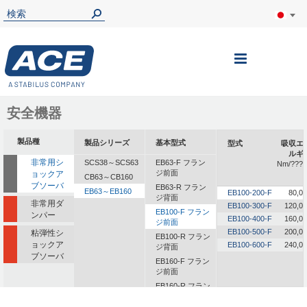
ナ
ビ
を
安全機器
呼
製品種
製品シリーズ
基本型式
型式
吸収エ
ぶ
ルギ
非常用シ
SCS38～SCS63
EB63-F フラン
Nm/????
ジ前面
ョックア
CB63～CB160
ブソーバ
EB63-R フラン
EB63～EB160
EB100-200-F
80,0
ジ背面
非常用ダ
EB100-300-F
120,00
EB100-F フラン
ンパー
EB100-400-F
160,00
ジ前面
EB100-500-F
200,00
粘弾性シ
EB100-R フラン
ョックア
EB100-600-F
240,00
ジ背面
ブソーバ
EB160-F フラン
ジ前面
EB160-R フラン
ジ背面