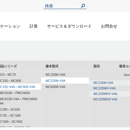
ケーション
計算
サービス＆ダウンロード
お問合せ
製品シリーズ
基本型式
型式
吸収エ
C5～MC75
MC150M-V4A
Nm/
C150～MC600
MC225M-V4A
MC225M-V4A
C150-V4A～MC600-V4A
MC600M-V4A
MC225MH-V4A
MCN150～PMCN600
MC225MH2-V4A
MCN150-V4A～PMCN600-
MC225MH3-V4A
4A
C190～SC925
C²25～SC²190
C²300～SC²650
C25-HC～SC650-HC