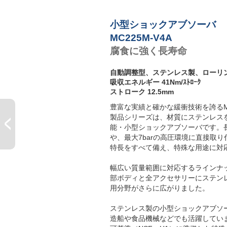
M
3
小型ショックアブソーバ
P
MC225M-V4A
腐食に強く長寿命
自動調整型、ステンレス製、ローリ
吸収エネルギー 41Nm/ｽﾄﾛｰｸ
ストローク 12.5mm
豊富な実績と確かな緩衝技術を誇るMC
製品シリーズは、材質にステンレス
能・小型ショックアブソーバです。
や、最大7barの高圧環境に直接取
特長をすべて備え、特殊な用途に対
幅広い質量範囲に対応するラインナ
部ボディと全アクセサリーにステンレス
用分野がさらに広がりました。
ステンレス製の小型ショックアブソ
造船や食品機械などでも活躍してい