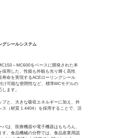
A30～MA900
/8x1
ET20～PET27
ングシールシステム
150～MC600をベースに開発された本
を採用した、性能も外観も光り輝く高性
長寿命を実現するACEローリングシール
り付け可能な密閉性など、標準MCモデルの
応します。
ップと、大きな吸収エネルギーに加え、外
（材質 1.4404）を採用することで、活
ーバは、医療機器や電子機器はもちろん、
ます。食品機械の分野では、食品産業用認