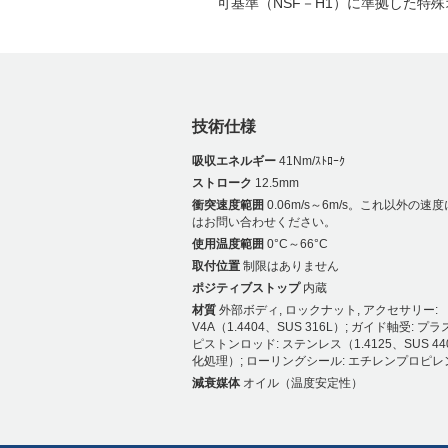
可基準（NSF－H1）に準拠した特
技術仕様
吸収エネルギー
41Nm/ｽﾄﾛｰｸ
ストローク
12.5mm
衝突速度範囲
0.06m/s～6m/s。これ以外の速
はお問い合わせください。
使用温度範囲
0°C～66°C
取付位置
制限はありません
ポジティブストップ
内蔵
材質
外部ボディ, ロックナット, アクセサリー:
V4A（1.4404、SUS 316L）; ガイド軸受: プ
ピストンロッド: ステンレス（1.4125、SUS 4
化処理）; ローリングシール: エチレンプロピレ
減衰媒体
オイル（温度安定性）