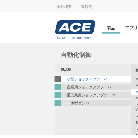
会社概要
連絡先
製品
アプリ
自動化制御
製品種
小型ショックアブソーバ
M
M
産業用ショックアブソーバ
M
重工業用ショックアブソーバ
P
一体型ダンパー
P
V
S
S
S
S