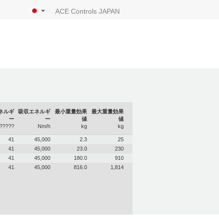
ACE Controls JAPAN
ネルギ
吸収エネルギ
最小重量効果
最大重量効果
ー
ー
値
値
?????
Nm/h
kg
kg
41
45,000
2.3
25
41
45,000
23.0
230
41
45,000
180.0
910
41
45,000
816.0
1,814