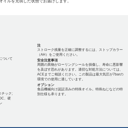
殊オイルを充填した状態でお届けします。
注
ストローク残量を正確に調整するには、ストップカラー
（AH）をご使用ください。
度について
安全注意事項
周囲の異物がローリングシールを損傷し、寿命に悪影響
を及ぼす恐れがあります。適切な対処方法については、
ACEまでご相談ください。この製品は最大気圧が7barの
環境での使用に適しています。
オプション
食品機械向け認証済みの特殊オイル。特殊ねじなどの特
ラスチック;
別仕様も承ります。
40C、硬
ン