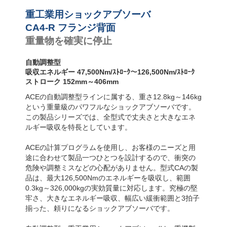
ンパー
CA4-F フランジ
前面
重工業用ショックアブソーバ
CA4-R フランジ
CA4-R フランジ背面
背面
重量物を確実に停止
CA4-FRP 6 両サ
イドにねじ山
(直取付型)
自動調整型
CA4-S フット固
吸収エネルギー 47,500Nm/ｽﾄﾛｰｸ～126,500Nm/ｽﾄﾛｰｸ
定
ストローク 152mm～406mm
ACEの自動調整型ラインに属する、重さ12.8kg～146kg
という重量級のパワフルなショックアブソーバです。
この製品シリーズでは、全型式で丈夫さと大きなエネ
ルギー吸収を特長としています。
ACEの計算プログラムを使用し、お客様のニーズと用
途に合わせて製品一つひとつを設計するので、衝突の
危険や調整ミスなどの心配がありません。型式CAの製
品は、最大126,500Nmのエネルギーを吸収し、範囲
0.3kg～326,000kgの実効質量に対応します。究極の堅
牢さ、大きなエネルギー吸収、幅広い緩衝範囲と3拍子
揃った、頼りになるショックアブソーバです。