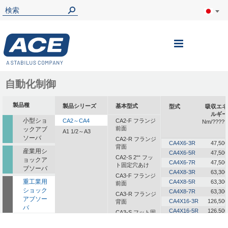
ナ
ビ
を
自動化制御
呼
製品種
製品シリーズ
基本型式
型式
吸収エネ
ぶ
ルギー
小型ショ
CA2～CA4
CA2-F フランジ
Nm/?????
前面
ックアブ
A1 1/2～A3
ソーバ
CA2-R フランジ
CA4X6-3R
47,500
背面
産業用シ
CA4X6-5R
47,500
CA2-S 2““ フッ
ョックア
CA4X6-7R
47,500
ト固定穴あけ
ブソーバ
CA4X8-3R
63,300
CA3-F フランジ
重工業用
CA4X8-5R
63,300
前面
ショック
CA4X8-7R
63,300
CA3-R フランジ
アブソー
CA4X16-3R
126,500
背面
バ
CA4X16-5R
126,500
CA3-S フット固
定
一体型ダ
CA4X16-7R
126,500