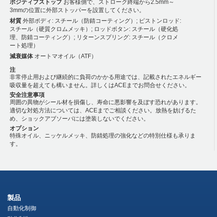
ポジティブストップ
お客様側で、ストローク終端から2.5mm～
3mmの位置に外部ストッパーを設置してください。
材質
外部ボディ: スチール（防錆コーティング）; ピストンロッド:
スチール（硬質クロムメッキ）; ロッドボタン: スチール（硬化処
理、防錆コーティング）; リターンスプリング: スチール（クロメ
ート処理）
減衰媒体
オートマオイル（ATF）
注
非常停止用および継続的に負荷のかかる用途では、記載されたエネルギー
吸収量を超えても構いません。詳しくはACEまでお問合せください。
安全注意事項
周囲の異物がシール材を損傷し、寿命に悪影響を及ぼす恐れがあります。
適切な対処方法については、ACEまでご相談ください。放熱を妨げるた
め、ショックアブソーバには塗装しないでください。
オプション
特殊オイル、ニッケルメッキ、防錆処理の強化などの特別仕様も承りま
す。
製品
自動化制御