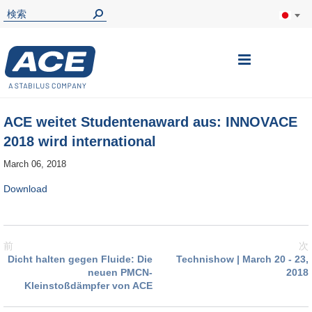
ナ
ビ
を
ACE weitet Studentenaward aus: INNOVACE
呼
2018 wird international
ぶ
March 06, 2018
Download
前
次
Dicht halten gegen Fluide: Die
Technishow | March 20 - 23,
neuen PMCN-
2018
Kleinstoßdämpfer von ACE