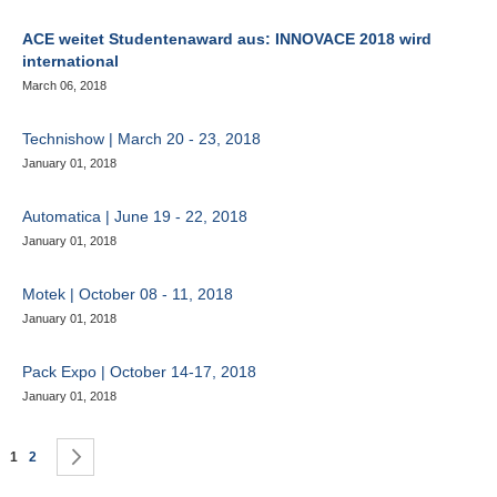
ACE weitet Studentenaward aus: INNOVACE 2018 wird
international
March 06, 2018
Technishow | March 20 - 23, 2018
January 01, 2018
Automatica | June 19 - 22, 2018
January 01, 2018
Motek | October 08 - 11, 2018
January 01, 2018
Pack Expo | October 14-17, 2018
January 01, 2018
ペ
ページを読んでいます
ページ
ページ
次
1
2
ー
ジ