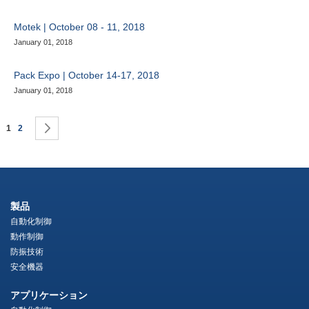
Motek | October 08 - 11, 2018
January 01, 2018
Pack Expo | October 14-17, 2018
January 01, 2018
ペ
ページを読んでいます
ページ
ページ
次
1
2
ー
ジ
製品
自動化制御
動作制御
防振技術
安全機器
アプリケーション