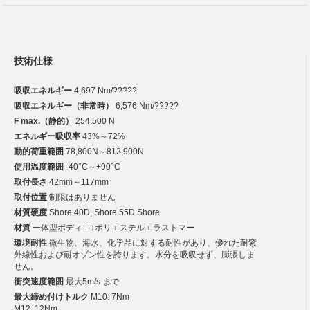
技術仕様
吸収エネルギー
4,697 Nm/?????
吸収エネルギー（非常時）
6,576 Nm/?????
F max.（静的）
254,500 N
エネルギー吸収率
43%～72%
動的荷重範囲
78,800N～812,900N
使用温度範囲
-40°C～+90°C
取付長さ
42mm～117mm
取付位置
制限はありません
材質硬度
Shore 40D, Shore 55D Shore
材質
一体型ボディ: コポリエステルエラストマー
環境耐性
微生物、海水、化学品に対する耐性があり、優れた耐紫
外線性および耐オゾン性を誇ります。水分を吸収せず、膨張しま
せん。
衝突速度範囲
最大5m/s まで
最大締め付けトルク
M10: 7Nm
M12: 12Nm