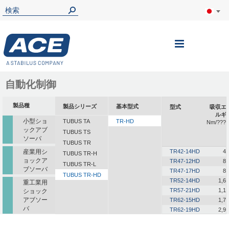
ナ
ビ
を
自動化制御
呼
製品種
製品シリーズ
基本型式
型式
吸収エ
ぶ
ルギ
小型ショ
TUBUS TA
TR-HD
Nm/????
ックアブ
TUBUS TS
ソーバ
TUBUS TR
産業用シ
TR42-14HD
40
TUBUS TR-H
ョックア
TR47-12HD
85
TUBUS TR-L
ブソーバ
TR47-17HD
85
TUBUS TR-HD
TR52-14HD
1,6
重工業用
TR57-21HD
1,1
ショック
アブソー
TR62-15HD
1,7
バ
TR62-19HD
2,9
TR63-24HD
2,0
一体型ダ
TR72-26HD
1,7