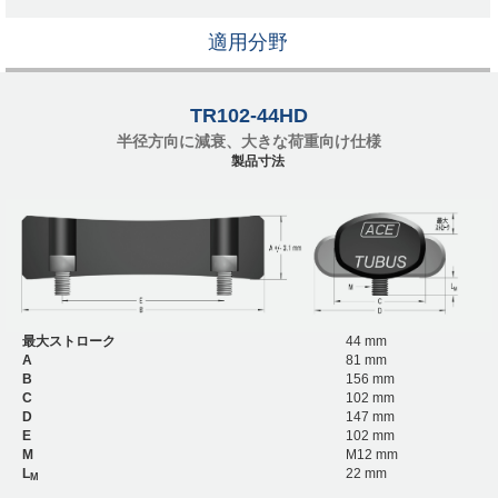
適用分野
TR102-44HD
半径方向に減衰、大きな荷重向け仕様
製品寸法
最大ストローク
44 mm
A
81 mm
B
156 mm
C
102 mm
D
147 mm
E
102 mm
M
M12 mm
L
22 mm
M