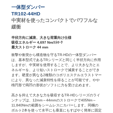
ンパー
TR79-20HD
2,7
一体型ダンパー
TR79-31HD
2,9
TR102-44HD
TR85-33HD
2,5
TR89-21HD
4,4
中実材を使ったコンパクトでパワフルな
TR90-37HD
3,7
緩衝
TR93-24HD
3,4
TR97-31HD
7,7
半径方向に減衰、大きな荷重向け仕様
TR97-35HD
2,8
吸収エネルギー 4,697 Nm/ｽﾄﾛｰｸ
TR102-44HD
4,6
最大ストローク 44 mm
TR105-28HD
5,6
TR117-30HD
8,4
衝撃や衝突から構造物を守るTR-HDの一体型ダンパー
は、基本型式であるTRシリーズと同じく半径方向に作用
しますが、中実材を使用することで、より大きな力とエ
ネルギーを、より短いストロークで減衰することができ
ます。硬度が異なる2種類のコポリエステルエラストマー
により、異なった減衰特性を得ることが可能です。やや
楕円形で両凹の形状がソフトに力を受け止めます。
高さを抑えて大きな力を吸収するTR-HDシリーズのライ
ンナップは、12mm～44mmのストロークで405Nm～
11,840Nmの範囲をシームレスにカバーします。同梱の
ボルト2本を使って水平にも垂直にもすばやく簡単に固定