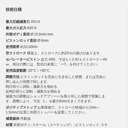
技術仕様
最大圧縮減衰力
350 N
最大ガス反力
800 N
外部ボディ直径
Ø 15.6mm mm
ピストンロッド直径
Ø 6mm
使用限界
約10,000m
空ストローク
構造上、ストロークに約20％の遊びがあります。
セパレーターピストン
反力 40N、寸法 L = 2.45 x ストローク＋49
㎜、発注の際には、型式の末尾に「ーT」を付けてください。
使用温度範囲
-20°C～+80°C
調整方法
ピストンロッドを完全に引き出した状態、または完全に
押し込んだ状態で回します。
時計回りに回転：減衰力を強める
反時計回りに回転：減衰力を弱める
減衰力の調整はショックアブソーバを取り外した状態で実施しま
す。調整により、寸法「L」を最大6mm大きくできます。
ポジティブストップ
お客様側で、ストローク終端から1mm～
1.5mmの位置に外部ストッパーを設置してください。
減衰媒体
作動油
材質
外部ボディ: スチール（コーティング）; ピストンロッド: スチ