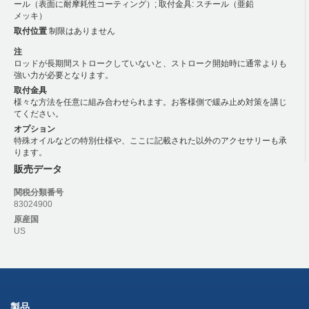
ール（表面に耐摩耗性コーティング）; 取付金具: スチール（亜鉛
メッキ）
取付位置
制限はありません
注
ロッドが長期間ストロークしていないと、ストローク開始時に通常よりも
強い力が必要となります。
取付金具
様々な方法を任意に組み合わせられます。お客様側で緩み止め対策を講じ
てください。
オプション
特殊オイルなどの特別仕様や、ここに記載された以外のアクセサリーも承
ります。
販売データ
関税分類番号
83024900
原産国
US
製品