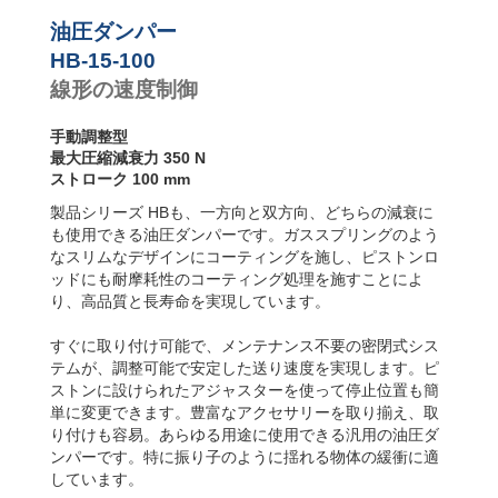
り速度コ
ントロー
油圧ダンパー
ラー
HB-15-100
線形の速度制御
手動調整型
最大圧縮減衰力 350 N
ストローク 100 mm
製品シリーズ HBも、一方向と双方向、どちらの減衰に
も使用できる油圧ダンパーです。ガススプリングのよう
なスリムなデザインにコーティングを施し、ピストンロ
ッドにも耐摩耗性のコーティング処理を施すことによ
り、高品質と長寿命を実現しています。
すぐに取り付け可能で、メンテナンス不要の密閉式シス
テムが、調整可能で安定した送り速度を実現します。ピ
ストンに設けられたアジャスターを使って停止位置も簡
単に変更できます。豊富なアクセサリーを取り揃え、取
り付けも容易。あらゆる用途に使用できる汎用の油圧ダ
ンパーです。特に振り子のように揺れる物体の緩衝に適
しています。