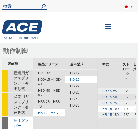
ナ
ビ
を
動作制御
呼
製品種
製品シリーズ
基本型式
型式
スト
L 
ぶ
ロー
大
産業用ガ
DVC-32
HB-12
ク
m
ススプリ
mm
HBD-15～HBD-
HB-15
ング（押
40
HB-22
出し式）
HBD-50～HBD-
HB-15-25
25
HB-28
85
産業用ガ
HB-15-50
50
1
HB-40
ススプリ
HBS-28～HBS-
HB-15-75
75
1
HB-70
70
ング（引
HB-15-100
100
2
込み式）
HB-12～HB-70
HB-15-150
150
3
油圧ダン
パー
油圧式送