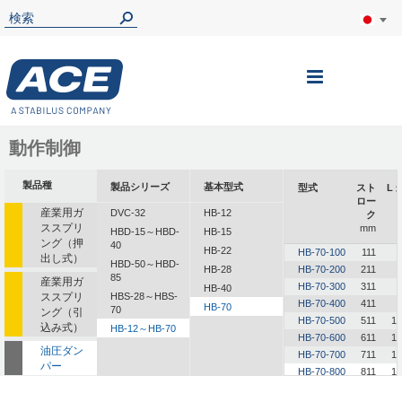
ナ
ビ
を
動作制御
呼
製品種
製品シリーズ
基本型式
型式
スト
L 
ぶ
ロー
産業用ガ
DVC-32
HB-12
ク
ススプリ
mm
HBD-15～HBD-
HB-15
ング（押
40
HB-22
HB-70-100
111
出し式）
HBD-50～HBD-
HB-28
HB-70-200
211
85
産業用ガ
HB-70-300
311
HB-40
ススプリ
HBS-28～HBS-
HB-70-400
411
HB-70
70
ング（引
HB-70-500
511
1,
込み式）
HB-12～HB-70
HB-70-600
611
1,
油圧ダン
HB-70-700
711
1,
パー
HB-70-800
811
1,
油圧式送