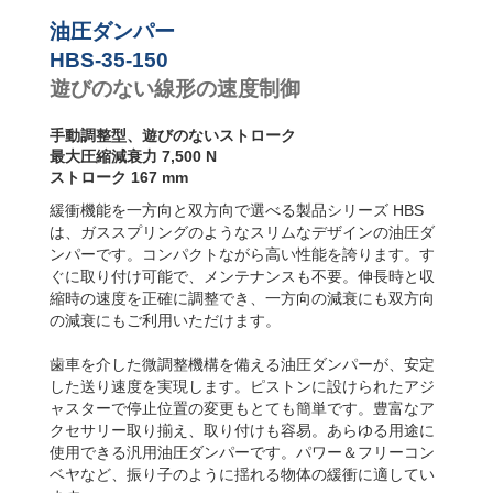
り速度コ
HBS-35-700
717
ントロー
油圧ダンパー
HBS-35-800
817
ラー
HBS-35-150
遊びのない線形の速度制御
手動調整型、遊びのないストローク
最大圧縮減衰力 7,500 N
ストローク 167 mm
緩衝機能を一方向と双方向で選べる製品シリーズ HBS
は、ガススプリングのようなスリムなデザインの油圧ダ
ンパーです。コンパクトながら高い性能を誇ります。す
ぐに取り付け可能で、メンテナンスも不要。伸長時と収
縮時の速度を正確に調整でき、一方向の減衰にも双方向
の減衰にもご利用いただけます。
歯車を介した微調整機構を備える油圧ダンパーが、安定
した送り速度を実現します。ピストンに設けられたアジ
ャスターで停止位置の変更もとても簡単です。豊富なア
クセサリー取り揃え、取り付けも容易。あらゆる用途に
使用できる汎用油圧ダンパーです。パワー＆フリーコン
ベヤなど、振り子のように揺れる物体の緩衝に適してい