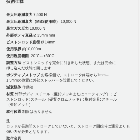
技術仕様
最大圧縮減衰力
7,500 N
最大圧縮減衰力（MBS使用時）
10,000 N
最大ガス反力
10,000 N
外部ボディ直径
Ø 35mm mm
ピストンロッド直径
Ø 14mm
使用限界
約10,000m
使用温度範囲
-20°C～+80°C
調整方法
ピストンロッドを完全に引き出した状態、または完全に
押し込んだ状態で回します
ポジティブストップ
お客様側で、ストローク終端から1mm～
1.5mmの位置に外部ストッパーを設置してください。
減衰媒体
作動油
材質
外部ボディ: スチール（亜鉛メッキまたはコーティング） ; ピ
ストンロッド: スチール（硬質クロムメッキ）; 取付金具: スチール
（亜鉛メッキ）
取付位置
制限はありません
注
ロッドが長期間ストロークしていないと、ストローク開始時に通常よりも
強い力が必要となります。
取付金具