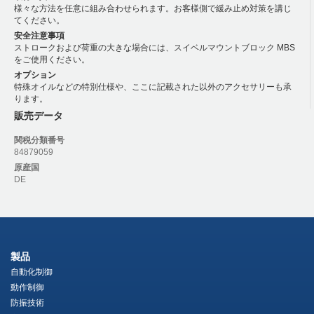
様々な方法を任意に組み合わせられます。お客様側で緩み止め対策を講じ
てください。
安全注意事項
ストロークおよび荷重の大きな場合には、スイベルマウントブロック MBS
をご使用ください。
オプション
特殊オイルなどの特別仕様や、ここに記載された以外のアクセサリーも承
ります。
販売データ
関税分類番号
84879059
原産国
DE
製品
自動化制御
動作制御
防振技術