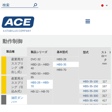
ナ
ビ
を
動作制御
呼
製品種
製品シリーズ
基本型式
型式
スト
L
ぶ
ロー
産業用ガ
DVC-32
HBS-28
ク
ススプリ
mm
HBD-15～HBD-
HBS-35
ング（押
40
HBS-70
出し式）
HBD-50～HBD-
85
産業用ガ
HBS-35-100
117
ススプリ
HBS-28～HBS-
70
HBS-35-150
167
ング（引
込み式）
HBS-35-200
217
HB-12～HB-70
HBS-35-300
317
油圧ダン
HBS-35-400
417
パー
HBS-35-500
517
油圧式送
HBS-35-600
617