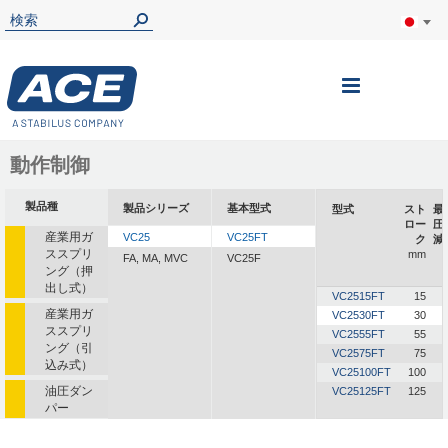
ナ
ビ
を
動作制御
呼
製品種
製品シリーズ
基本型式
型式
スト
最
ぶ
ロー
圧
産業用ガ
VC25
VC25FT
ク
減
ススプリ
mm
FA, MA, MVC
VC25F
ング（押
出し式）
VC2515FT
15
産業用ガ
VC2530FT
30
ススプリ
VC2555FT
55
ング（引
VC2575FT
75
込み式）
VC25100FT
100
油圧ダン
VC25125FT
125
パー
油圧式送