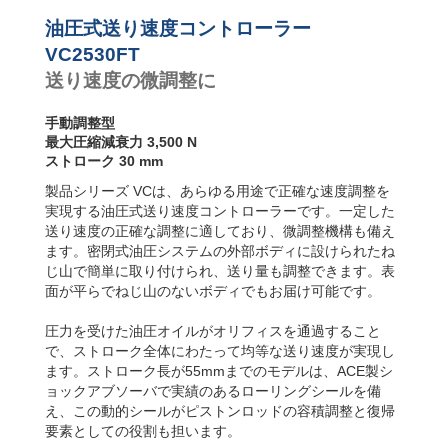
り速度コ
ントロー
油圧式送り速度コントローラー
ラー
VC2530FT
送り速度の微調整に
手動調整型
最大圧縮減衰力 3,500 N
ストローク 30 mm
製品シリーズ VCは、あらゆる用途で正確な速度調整を
実現する油圧式送り速度コントローラーです。一定した
送り速度の正確な調整に適しており、微調整機構も備え
ます。密閉式油圧システムの外部ボディに設けられたね
じ山で簡単に取り付けられ、送り量も調整できます。表
面が平らでねじ山のないボディでもお届け可能です。
圧力を受けた油圧オイルがオリフィスを通過すること
で、ストローク全体にわたって均等な送り速度が実現し
ます。ストローク長が55mmまでのモデルは、ACE製シ
ョックアブソーバで実績のあるローリングシールを備
え、この動的シールがピストンロッドの容積調整と復帰
要素としての役割も担います。