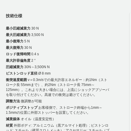
技術仕様
最小圧縮減衰力
30 N
最大圧縮減衰力
3,500 N
最小復帰力
5 N
最大復帰力
30 N
ロッド復帰時間
0.4 s
最大許容偏角度
2 °
圧縮減衰力
30N～3,500N N
ピストンロッド直径
Ø 8 mm
衝突速度範囲
v＝0.3m/sでの最大許容エネルギー：約1Nm（スト
ローク長 55mmまで）、約2Nm（ストローク長 75mm～
125mm）。これより大きい場合には、上流にショックアブソーバ
を取り付けてください。高速での衝突は避けてください。
調整方法
微調整が可能
ポジティブストップ
お客様側で、ストローク終端から1mm～
1.5mmの位置に外部ストッパーを設置してください。
減衰媒体
オイル（温度安定性）
材質
外部ボディ: アルミニウム（黒アルマイト処理）; ピストンロ
ッド: スチール（硬質クロムメッキ）; アクセサリー: スチール（ブ