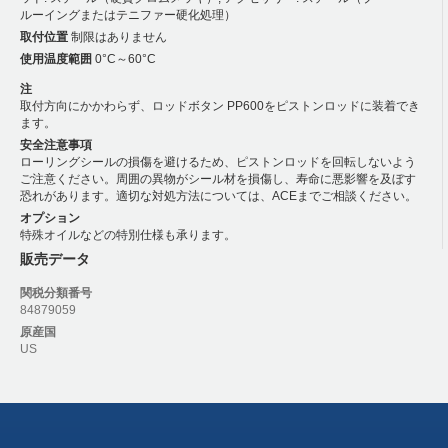
ルーイングまたはテニファー硬化処理）
取付位置
制限はありません
使用温度範囲
0°C～60°C
注
取付方向にかかわらず、ロッドボタン PP600をピストンロッドに装着でき
ます。
安全注意事項
ローリングシールの損傷を避けるため、ピストンロッドを回転しないよう
ご注意ください。周囲の異物がシール材を損傷し、寿命に悪影響を及ぼす
恐れがあります。適切な対処方法については、ACEまでご相談ください。
オプション
特殊オイルなどの特別仕様も承ります。
販売データ
関税分類番号
84879059
原産国
US