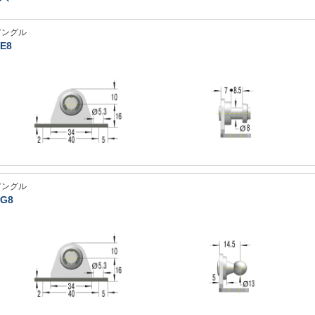
アングル
E8
アングル
G8