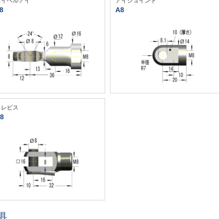
スイベルアイ
アイジョイント
8
A8
クレビス
8
具