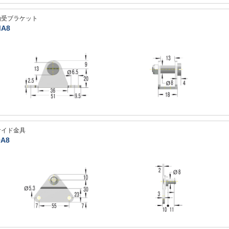
軸受ブラケット
A8
サイド金具
A8