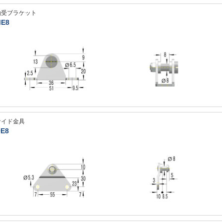
軸受ブラケット
E8
サイド金具
E8