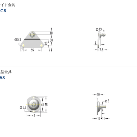
サイド金具
G8
丸型金具
A8