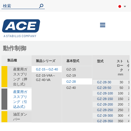
ナ
ビ
を
動作制御
呼
製品種
製品シリーズ
基本型式
型式
スト
L
ぶ
ロー
小
産業用ガ
GZ-15～GZ-40
GZ-15
ク
m
ススプリ
mm
GZ-15-V4A～
GZ-19
ング（押
GZ-40-VA
GZ-28
GZ-28-30
30
1
出し式）
GZ-40
GZ-28-50
50
1
産業用ガ
GZ-28-100
100
2
ススプリ
GZ-28-150
150
2
ング（引
GZ-28-200
200
3
込み式）
GZ-28-250
250
3
油圧ダン
GZ-28-300
300
4
パー
GZ-28-350
350
4
油圧式送
GZ-28-400
400
5