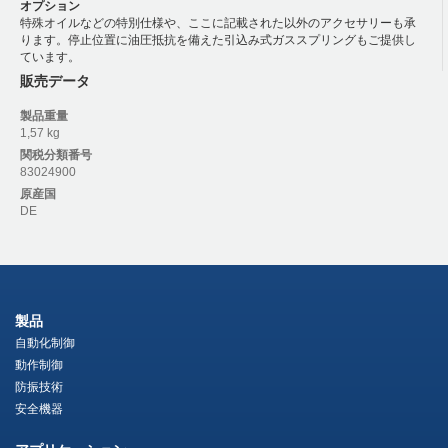
オプション
特殊オイルなどの特別仕様や、ここに記載された以外のアクセサリーも承
ります。停止位置に油圧抵抗を備えた引込み式ガススプリングもご提供し
ています。
販売データ
製品重量
1,57 kg
関税分類番号
83024900
原産国
DE
製品
自動化制御
動作制御
防振技術
安全機器