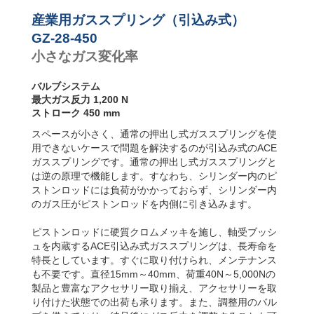
り速度コ
GZ-28-450
450
5
ントロー
GZ-28-500
500
6
産業用ガススプリング（引込み式）
ラー
GZ-28-550
550
6
GZ-28-450
GZ-28-600
600
7
小さなガス変化率
GZ-28-650
650
7
バルブシステム
最大ガス反力 1,200 N
ストローク 450 mm
スペースが小さく、通常の押出し式ガススプリングを使
用できないケースで問題を解決するのが引込み式のACE
ガススプリングです。通常の押出し式ガススプリングと
は逆の原理で機能します。すなわち、シリンダー内のピ
ストンロッドには負荷がかかっておらず、シリンダー内
のガス圧がピストンロッドを内側に引き込みます。
ピストンロッドに硬質クロムメッキを施し、軸受ブッシ
ュを内蔵するACE引込み式ガススプリングは、長寿命を
特長としています。すぐに取り付けられ、メンテナンス
も不要です。直径15mm～40mm、荷重40N～5,000Nの
製品と豊富なアクセサリー取り揃え、アクセサリーを取
り付けた状態での出荷も承ります。また、調整用のバル