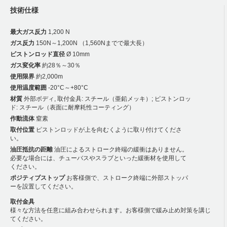
技術仕様
最大ガス反力
1,200 N
ガス反力
150N～1,200N （1,560Nまでで最大長）
ピストンロッド直径
Ø 10mm
ガス変化率
約28％～30％
使用限界
約2,000m
使用温度範囲
-20°C～+80°C
材質
外部ボディ, 取付金具: スチール（亜鉛メッキ）; ピストンロッ
ド: スチール（表面に耐摩耗性コーティング）
作動流体
窒素
取付位置
ピストンロッドが上を向むくように取り付けてくださ
い。
油圧抵抗の距離
油圧によるストローク終端の緩衝はありません。
必要な場合には、チューバスやスラブといった緩衝材を使用して
ください。
ポジティブストップ
お客様側で、ストローク終端に外部ストッパ
ーを設置してください。
取付金具
様々な方法を任意に組み合わせられます。お客様側で緩み止め対策を講じ
てください。