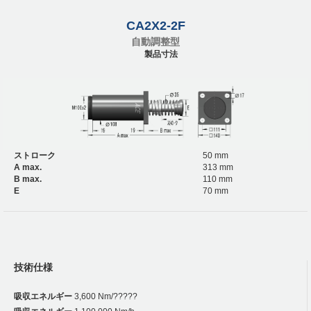
CA2X2-2F
自動調整型
製品寸法
ストローク
50 mm
A max.
313 mm
B max.
110 mm
E
70 mm
技術仕様
吸収エネルギー
3,600 Nm/?????