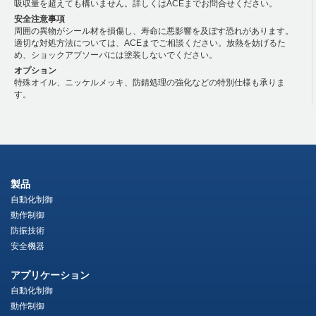
吸収量を超えても構いません。詳しくはACEまでお問合せください。
安全注意事項
周囲の異物がシール材を損傷し、寿命に悪影響を及ぼす恐れがあります。
適切な対処方法については、ACEまでご相談ください。放熱を妨げるた
め、ショックアブソーバには塗装しないでください。
オプション
特殊オイル、ニッケルメッキ、防錆処理の強化などの特別仕様も承りま
す。
製品
自動化制御
動作制御
防振技術
安全機器
アプリケーション
自動化制御
動作制御