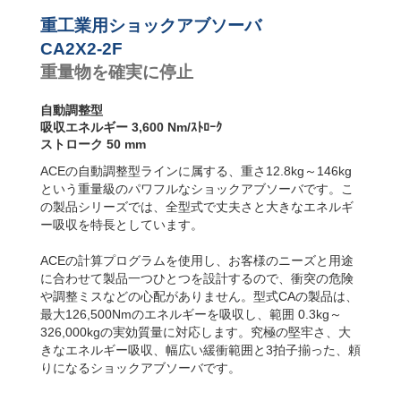
ンパー
CA2X6-2F
10,800
CA4-F フランジ
前面
CA2X6-4F
10,800
重工業用ショックアブソーバ
CA4-R フランジ
CA2X6-3F
10,800
CA2X2-2F
背面
CA2X8-1F
14,500
重量物を確実に停止
CA4-FRP 6 両サ
CA2X8-2F
14,500
イドにねじ山
CA2X8-3F
14,500
(直取付型)
CA2X8-4F
14,500
自動調整型
CA4-S フット固
CA2X10-1F
18,000
吸収エネルギー 3,600 Nm/ｽﾄﾛｰｸ
定
CA2X10-2F
18,000
ストローク 50 mm
CA2X10-3F
18,000
ACEの自動調整型ラインに属する、重さ12.8kg～146kg
CA2X10-4F
18,000
という重量級のパワフルなショックアブソーバです。こ
の製品シリーズでは、全型式で丈夫さと大きなエネルギ
ー吸収を特長としています。
ACEの計算プログラムを使用し、お客様のニーズと用途
に合わせて製品一つひとつを設計するので、衝突の危険
や調整ミスなどの心配がありません。型式CAの製品は、
最大126,500Nmのエネルギーを吸収し、範囲 0.3kg～
326,000kgの実効質量に対応します。究極の堅牢さ、大
きなエネルギー吸収、幅広い緩衝範囲と3拍子揃った、頼
りになるショックアブソーバです。