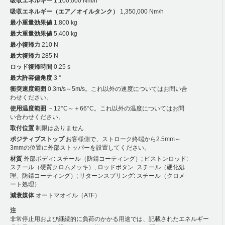
吸収エネルギー
1,100,000 Nm/h
吸収エネルギー（エア／オイルタンク）
1,350,000 Nm/h
最小重量効果値
1,800 kg
最大重量効果値
5,400 kg
最小復帰力
210 N
最大復帰力
285 N
ロッド復帰時間
0.25 s
最大許容偏角度
3 °
衝突速度範囲
0.3m/s～5m/s。これ以外の速度についてはお問い合
わせください。
使用温度範囲
－12°C～＋66°C。これ以外の温度についてはお問
い合わせください。
取付位置
制限はありません
ポジティブストップ
お客様側で、ストローク終端から2.5mm～
3mmの位置に外部ストッパーを設置してください。
材質
外部ボディ: スチール（防錆コーティング）; ピストンロッド:
スチール（硬質クロムメッキ）; ロッドボタン: スチール（硬化処
理、防錆コーティング）; リターンスプリング: スチール（クロメ
ート処理）
減衰媒体
オートマオイル（ATF）
注
非常停止用および継続的に負荷のかかる用途では、記載されたエネルギー