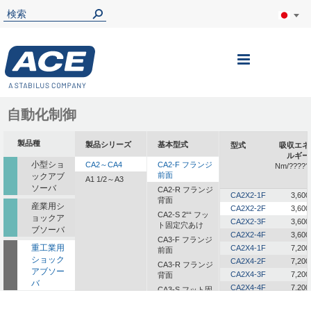
ナ
ビ
を
自動化制御
呼
製品種
製品シリーズ
基本型式
型式
吸収エネ
ぶ
ルギー
小型ショ
CA2～CA4
CA2-F フランジ
Nm/?????
前面
ックアブ
A1 1/2～A3
ソーバ
CA2-R フランジ
CA2X2-1F
3,600
背面
産業用シ
CA2X2-2F
3,600
CA2-S 2““ フッ
ョックア
CA2X2-3F
3,600
ト固定穴あけ
ブソーバ
CA2X2-4F
3,600
CA3-F フランジ
重工業用
CA2X4-1F
7,200
前面
ショック
CA2X4-2F
7,200
CA3-R フランジ
アブソー
CA2X4-3F
7,200
背面
バ
CA2X4-4F
7,200
CA3-S フット固
定
一体型ダ
CA2X6-1F
10,800