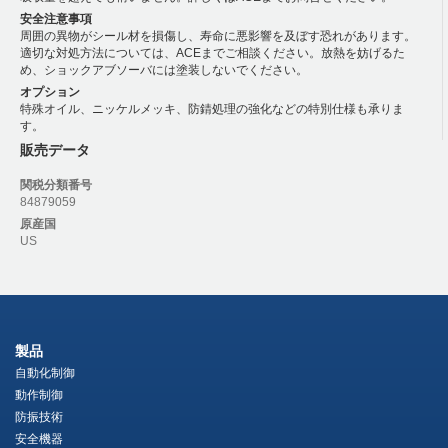
安全注意事項
周囲の異物がシール材を損傷し、寿命に悪影響を及ぼす恐れがあります。
適切な対処方法については、ACEまでご相談ください。放熱を妨げるた
め、ショックアブソーバには塗装しないでください。
オプション
特殊オイル、ニッケルメッキ、防錆処理の強化などの特別仕様も承りま
す。
販売データ
関税分類番号
84879059
原産国
US
製品
自動化制御
動作制御
防振技術
安全機器