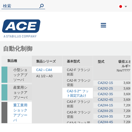
ナ
ビ
を
自動化制御
呼
製品種
製品シリーズ
基本型式
型式
吸収エネ
ぶ
ルギー
小型ショ
CA2～CA4
CA2-F フランジ
Nm/?????
前面
ックアブ
A1 1/2～A3
ソーバ
CA2-R フランジ
CA2X2-1S
3,600
背面
産業用シ
CA2X2-2S
3,600
CA2-S 2““ フッ
ョックア
CA2X2-3S
3,600
ト固定穴あけ
ブソーバ
CA2X2-4S
3,600
CA3-F フランジ
重工業用
CA2X4-1S
7,200
前面
ショック
CA2X4-2S
7,200
CA3-R フランジ
アブソー
CA2X4-3S
7,200
背面
バ
CA2X4-4S
7,200
CA3-S フット固
定
一体型ダ
CA2X6-1S
10,800