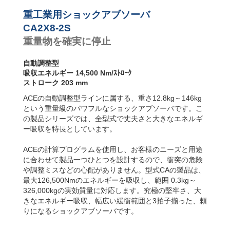
ンパー
CA2X6-2S
10,800
CA4-F フランジ
前面
CA2X6-3S
10,800
重工業用ショックアブソーバ
CA4-R フランジ
CA2X6-4S
10,800
CA2X8-2S
背面
CA2X8-1S
14,500
重量物を確実に停止
CA4-FRP 6 両サ
CA2X8-2S
14,500
イドにねじ山
CA2X8-3S
14,500
(直取付型)
CA2X8-4S
14,500
自動調整型
CA4-S フット固
CA2X10-1S
18,000
吸収エネルギー 14,500 Nm/ｽﾄﾛｰｸ
定
CA2X10-2S
18,000
ストローク 203 mm
CA2X10-3S
18,000
ACEの自動調整型ラインに属する、重さ12.8kg～146kg
CA2X10-4S
18,000
という重量級のパワフルなショックアブソーバです。こ
の製品シリーズでは、全型式で丈夫さと大きなエネルギ
ー吸収を特長としています。
ACEの計算プログラムを使用し、お客様のニーズと用途
に合わせて製品一つひとつを設計するので、衝突の危険
や調整ミスなどの心配がありません。型式CAの製品は、
最大126,500Nmのエネルギーを吸収し、範囲 0.3kg～
326,000kgの実効質量に対応します。究極の堅牢さ、大
きなエネルギー吸収、幅広い緩衝範囲と3拍子揃った、頼
りになるショックアブソーバです。