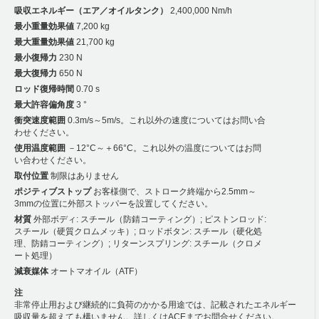
吸収エネルギー（エア／オイルタンク）
2,400,000 Nm/h
最小重量効果値
7,200 kg
最大重量効果値
21,700 kg
最小復帰力
230 N
最大復帰力
650 N
ロッド復帰時間
0.70 s
最大許容偏角度
3 °
衝突速度範囲
0.3m/s～5m/s。これ以外の速度についてはお問い合
わせください。
使用温度範囲
－12°C～＋66°C。これ以外の温度についてはお問
い合わせください。
取付位置
制限はありません
ポジティブストップ
お客様側で、ストローク終端から2.5mm～
3mmの位置に外部ストッパーを設置してください。
材質
外部ボディ: スチール（防錆コーティング）; ピストンロッド:
スチール（硬質クロムメッキ）; ロッドボタン: スチール（硬化処
理、防錆コーティング）; リターンスプリング: スチール（クロメ
ート処理）
減衰媒体
オートマオイル（ATF）
注
非常停止用および継続的に負荷のかかる用途では、記載されたエネルギー
吸収量を超えても構いません。詳しくはACEまでお問合せください。