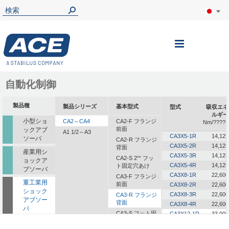
ナ
ビ
を
自動化制御
呼
製品種
製品シリーズ
基本型式
型式
吸収エネ
ぶ
ルギー
小型ショ
CA2～CA4
CA2-F フランジ
Nm/?????
前面
ックアブ
A1 1/2～A3
CA3X5-1R
14,125
ソーバ
CA2-R フランジ
CA3X5-2R
14,125
背面
産業用シ
CA3X5-3R
14,125
CA2-S 2““ フッ
ョックア
CA3X5-4R
14,125
ト固定穴あけ
ブソーバ
CA3X8-1R
22,600
CA3-F フランジ
重工業用
前面
CA3X8-2R
22,600
ショック
CA3X8-3R
22,600
CA3-R フランジ
アブソー
背面
CA3X8-4R
22,600
バ
CA3-S フット固
CA3X12-1R
33,900
定
一体型ダ
CA3X12-2R
33,900