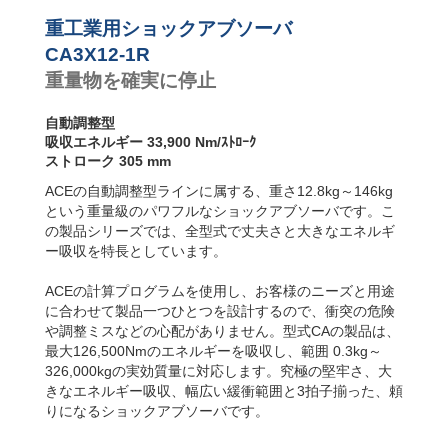
ンパー
CA4-F フランジ
CA3X12-3R
33,900
前面
重工業用ショックアブソーバ
CA3X12-4R
33,900
CA4-R フランジ
CA3X12-1R
背面
重量物を確実に停止
CA4-FRP 6 両サ
イドにねじ山
(直取付型)
自動調整型
CA4-S フット固
吸収エネルギー 33,900 Nm/ｽﾄﾛｰｸ
定
ストローク 305 mm
ACEの自動調整型ラインに属する、重さ12.8kg～146kg
という重量級のパワフルなショックアブソーバです。こ
の製品シリーズでは、全型式で丈夫さと大きなエネルギ
ー吸収を特長としています。
ACEの計算プログラムを使用し、お客様のニーズと用途
に合わせて製品一つひとつを設計するので、衝突の危険
や調整ミスなどの心配がありません。型式CAの製品は、
最大126,500Nmのエネルギーを吸収し、範囲 0.3kg～
326,000kgの実効質量に対応します。究極の堅牢さ、大
きなエネルギー吸収、幅広い緩衝範囲と3拍子揃った、頼
りになるショックアブソーバです。