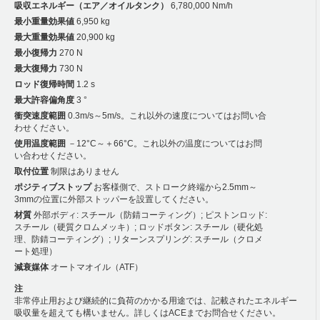
吸収エネルギー（エア／オイルタンク）
6,780,000 Nm/h
最小重量効果値
6,950 kg
最大重量効果値
20,900 kg
最小復帰力
270 N
最大復帰力
730 N
ロッド復帰時間
1.2 s
最大許容偏角度
3 °
衝突速度範囲
0.3m/s～5m/s。これ以外の速度についてはお問い合
わせください。
使用温度範囲
－12°C～＋66°C。これ以外の温度についてはお問
い合わせください。
取付位置
制限はありません
ポジティブストップ
お客様側で、ストローク終端から2.5mm～
3mmの位置に外部ストッパーを設置してください。
材質
外部ボディ: スチール（防錆コーティング）; ピストンロッド:
スチール（硬質クロムメッキ）; ロッドボタン: スチール（硬化処
理、防錆コーティング）; リターンスプリング: スチール（クロメ
ート処理）
減衰媒体
オートマオイル（ATF）
注
非常停止用および継続的に負荷のかかる用途では、記載されたエネルギー
吸収量を超えても構いません。詳しくはACEまでお問合せください。