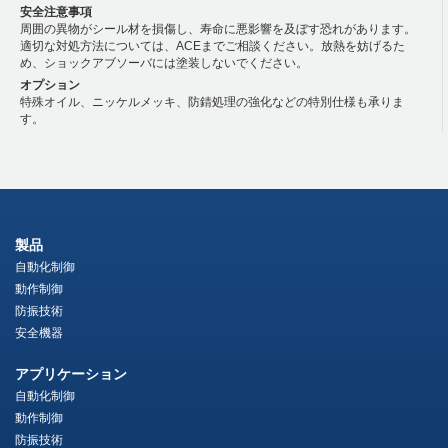
安全注意事項
周囲の異物がシール材を損傷し、寿命に悪影響を及ぼす恐れがあります。
適切な対処方法については、ACEまでご相談ください。放熱を妨げるた
め、ショックアブソーバには塗装しないでください。
オプション
特殊オイル、ニッケルメッキ、防錆処理の強化などの特別仕様も承りま
す。
製品
自動化制御
動作制御
防振技術
安全機器
アプリケーション
自動化制御
動作制御
防振技術