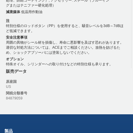
処理、防錆コーティング）; アクセサリー: スチール（ブルーイン
グまたはテニファー硬化処理）
減衰媒体
低温用作動油
注
特別仕様のロッドボタン（PP）を使用すると、騒音レベルを3dB～7dBほ
ど低減できます。
安全注意事項
周囲の異物がシール材を損傷し、寿命に悪影響を及ぼす恐れがあります。
適切な対処方法については、ACEまでご相談ください。放熱を妨げるた
め、ショックアブソーバには塗装しないでください。
オプション
特殊オイル、シリンダーへの取り付けなどの特別仕様も承ります。
販売データ
原産国
US
関税分類番号
84879059
製品