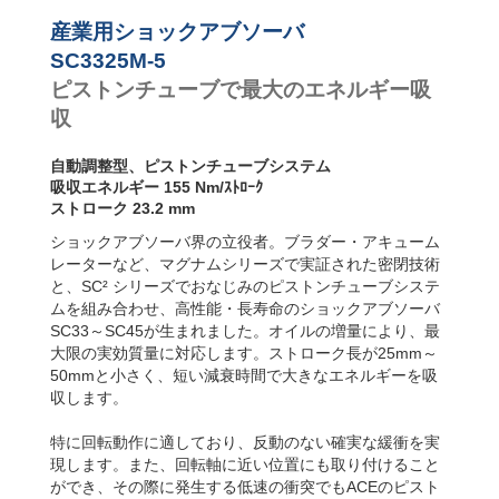
ンパー
産業用ショックアブソーバ
SC3325M-5
ピストンチューブで最大のエネルギー吸
収
自動調整型、ピストンチューブシステム
吸収エネルギー 155 Nm/ｽﾄﾛｰｸ
ストローク 23.2 mm
ショックアブソーバ界の立役者。ブラダー・アキューム
レーターなど、マグナムシリーズで実証された密閉技術
と、SC² シリーズでおなじみのピストンチューブシステ
ムを組み合わせ、高性能・長寿命のショックアブソーバ
SC33～SC45が生まれました。オイルの増量により、最
大限の実効質量に対応します。ストローク長が25mm～
50mmと小さく、短い減衰時間で大きなエネルギーを吸
収します。
特に回転動作に適しており、反動のない確実な緩衝を実
現します。また、回転軸に近い位置にも取り付けること
ができ、その際に発生する低速の衝突でもACEのピスト