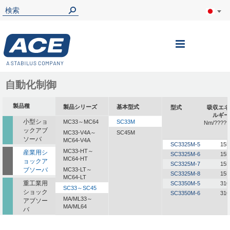
ナ
ビ
を
自動化制御
呼
製品種
製品シリーズ
基本型式
型式
吸収エネ
ぶ
ルギー
小型ショ
MC33～MC64
SC33M
Nm/?????
ックアブ
MC33-V4A～
SC45M
ソーバ
MC64-V4A
SC3325M-5
155
MC33-HT～
産業用シ
SC3325M-6
155
MC64-HT
ョックア
SC3325M-7
155
ブソーバ
MC33-LT～
SC3325M-8
155
MC64-LT
重工業用
SC3350M-5
310
SC33～SC45
ショック
SC3350M-6
310
MA/ML33～
アブソー
MA/ML64
バ
一体型ダ