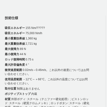
技術仕様
吸収エネルギー
155 Nm/?????
吸収エネルギー
75,000 Nm/h
最小重量効果値
1,360 kg
最大重量効果値
2,721 kg
最大復帰力
89 N
最小復帰力
44 N
ロッド復帰時間
0.75 s
最大許容偏角度
4 °
衝突速度範囲
0.02m/s～0.46m/s。これ以外の速度についてはお問
い合わせください。
使用温度範囲
－12°C～＋66°C。これ以外の温度についてはお問
い合わせください。
取付位置
制限はありません
ポジティブストップ
内蔵
材質
外部ボディ: スチール（テニファー硬化処理）; ピストンロッ
ド: スチール（硬質クロムメッキ）; ロッドボタン: スチール（硬化