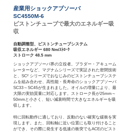
ンパー
産業用ショックアブソーバ
SC4550M-6
ピストンチューブで最大のエネルギー吸
収
自動調整型、ピストンチューブシステム
吸収エネルギー 680 Nm/ｽﾄﾛｰｸ
ストローク 48.5 mm
ショックアブソーバ界の立役者。ブラダー・アキューム
レーターなど、マグナムシリーズで実証された密閉技術
と、SC² シリーズでおなじみのピストンチューブシステ
ムを組み合わせ、高性能・長寿命のショックアブソーバ
SC33～SC45が生まれました。オイルの増量により、最
大限の実効質量に対応します。ストローク長が25mm～
50mmと小さく、短い減衰時間で大きなエネルギーを吸
収します。
特に回転動作に適しており、反動のない確実な緩衝を実
現します。また、回転軸に近い位置にも取り付けること
ができ、その際に発生する低速の衝突でもACEのピスト