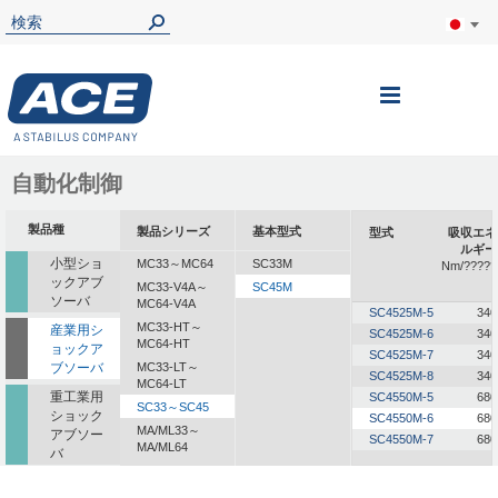
ナ
ビ
を
自動化制御
呼
製品種
製品シリーズ
基本型式
型式
吸収エネ
ぶ
ルギー
小型ショ
MC33～MC64
SC33M
Nm/?????
ックアブ
MC33-V4A～
SC45M
ソーバ
MC64-V4A
SC4525M-5
340
MC33-HT～
産業用シ
SC4525M-6
340
MC64-HT
ョックア
SC4525M-7
340
ブソーバ
MC33-LT～
SC4525M-8
340
MC64-LT
重工業用
SC4550M-5
680
SC33～SC45
ショック
SC4550M-6
680
MA/ML33～
アブソー
SC4550M-7
680
MA/ML64
バ
一体型ダ