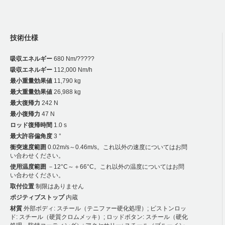
技術仕様
吸収エネルギー
680 Nm/?????
吸収エネルギー
112,000 Nm/h
最小重量効果値
11,790 kg
最大重量効果値
26,988 kg
最大復帰力
242 N
最小復帰力
47 N
ロッド復帰時間
1.0 s
最大許容偏角度
3 °
衝突速度範囲
0.02m/s～0.46m/s。これ以外の速度についてはお問
い合わせください。
使用温度範囲
－12°C～＋66°C。これ以外の温度についてはお問
い合わせください。
取付位置
制限はありません
ポジティブストップ
内蔵
材質
外部ボディ: スチール（テニファー硬化処理）; ピストンロッ
ド: スチール（硬質クロムメッキ）; ロッドボタン: スチール（硬化