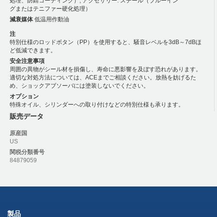
処理、防錆コーティング）; アクセサリー: スチール（ブルーイン
グまたはテニファー硬化処理）
減衰媒体
低温用作動油
注
特別仕様のロッドボタン（PP）を使用すると、騒音レベルを3dB～7dBほ
ど低減できます。
安全注意事項
周囲の異物がシール材を損傷し、寿命に悪影響を及ぼす恐れがあります。
適切な対処方法については、ACEまでご相談ください。放熱を妨げるた
め、ショックアブソーバには塗装しないでください。
オプション
特殊オイル、シリンダーへの取り付けなどの特別仕様も承ります。
販売データ
原産国
US
関税分類番号
84879059
製品