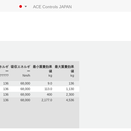
ACE Controls JAPAN
ネルギ
吸収エネルギ
最小重量効果
最大重量効果
ー
ー
値
値
?????
Nm/h
kg
kg
136
68,000
9.0
136
136
68,000
113.0
1,130
136
68,000
400
2,300
136
68,000
2,177.0
4,536