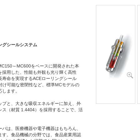
A30～MA900
/8x1
ET20～PET27
ングシールシステム
150～MC600をベースに開発された本
を採用した、性能も外観も光り輝く高性
長寿命を実現するACEローリングシール
り付け可能な密閉性など、標準MCモデルの
応します。
ップと、大きな吸収エネルギーに加え、外
（材質 1.4404）を採用することで、活
ーバは、医療機器や電子機器はもちろん、
ます。食品機械の分野では、食品産業用認