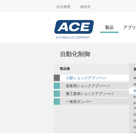
会社概要
連絡先
製品
アプリ
自動化制御
製品種
小型ショックアブソーバ
M
M
産業用ショックアブソーバ
M
重工業用ショックアブソーバ
P
一体型ダンパー
P
V
S
S
S
S