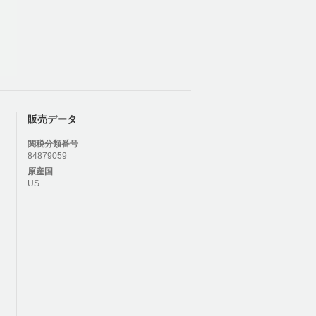
販売データ
関税分類番号
84879059
原産国
US