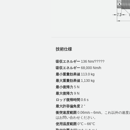
技術仕様
吸収エネルギー
136 Nm/?????
吸収エネルギー
68,000 Nm/h
最小重量効果値
113.0 kg
最大重量効果値
1,130 kg
最小復帰力
5 N
最大復帰力
9 N
ロッド復帰時間
0.6 s
最大許容偏角度
2 °
衝突速度範囲
0.06m/s～6m/s。これ以外の速
はお問い合わせください。
使用温度範囲
0°C～66°C