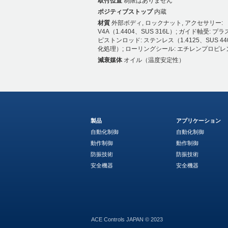
取付位置
制限はありません
ポジティブストップ
内蔵
材質
外部ボディ, ロックナット, アクセサリー:
V4A（1.4404、SUS 316L）; ガイド軸受: プ
ピストンロッド: ステンレス（1.4125、SUS 4
化処理）; ローリングシール: エチレンプロピレ
減衰媒体
オイル（温度安定性）
製品
アプリケーション
自動化制御
自動化制御
動作制御
動作制御
防振技術
防振技術
安全機器
安全機器
ACE Controls JAPAN © 2023