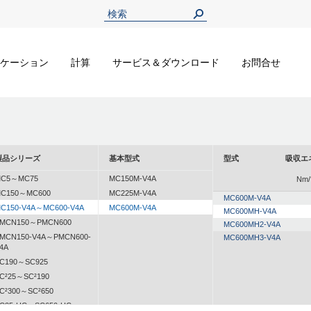
ケーション
計算
サービス＆ダウンロード
お問合せ
製品シリーズ
基本型式
型式
吸収エ
C5～MC75
MC150M-V4A
Nm/
C150～MC600
MC225M-V4A
MC600M-V4A
C150-V4A～MC600-V4A
MC600M-V4A
MC600MH-V4A
MCN150～PMCN600
MC600MH2-V4A
MCN150-V4A～PMCN600-
MC600MH3-V4A
4A
C190～SC925
C²25～SC²190
C²300～SC²650
C25-HC～SC650-HC