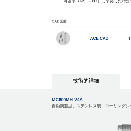
可基準（NSF－H1）に準拠した特
CAD図面
ACE CAD
T
技術的詳細
MC600MH-V4A
自動調整型、ステンレス製、ローリングシ