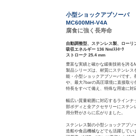
M
3
小型ショックアブソーバ
P
MC600MH-V4A
腐食に強く長寿命
自動調整型、ステンレス製、ローリ
吸収エネルギー 136 Nm/ｽﾄﾛｰｸ
ストローク 25.4 mm
豊富な実績と確かな緩衝技術を誇るMC
製品シリーズは、材質にステンレス
能・小型ショックアブソーバです。
や、最大7barの高圧環境に直接取
特長をすべて備え、特殊な用途に対
幅広い質量範囲に対応するラインナ
部ボディと全アクセサリーにステンレス
用分野がさらに広がりました。
ステンレス製の小型ショックアブソ
造船や食品機械などでも活躍してい