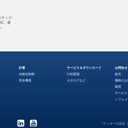
ラスチック;
40C、硬
ン
計算
サービス＆ダウンロード
お問合せ
自動化制御
CAD図面
販売
安全機器
カタログなど
価格のお
購買
サービス
ンフォメ
"クッキーの設定