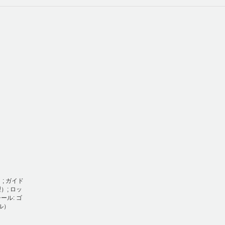
; ガイド
）; ロッ
ール: ゴ
ル）