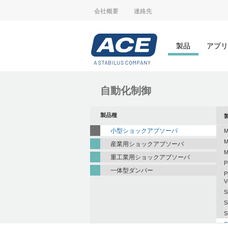
会社概要
連絡先
製品
アプリ
自動化制御
製品種
小型ショックアブソーバ
M
M
産業用ショックアブソーバ
M
重工業用ショックアブソーバ
P
一体型ダンパー
P
V
S
S
S
S