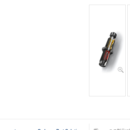
A30～MA900
/8x1
ET20～PET27