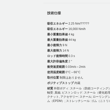
技術仕様
吸収エネルギー
2.25 Nm/?????
吸収エネルギー
16,000 Nm/h
最小重量効果値
4 kg
最大重量効果値
44 kg
最小復帰力
9 N
最大復帰力
14 N
ロッド復帰時間
0.3 s
最大許容偏角度
2 °
衝突速度範囲
0.03m/s～2m/s
使用温度範囲
0°C～66°C
取付位置
制限はありません
ポジティブストップ
内蔵
材質
外部ボディ: スチール（防錆コーティング）
軸受: 真鍮; ピストンロッド: スチール（硬化処理
クナット, アクセサリー: スチール; ローリングシ
ム（EPDM）; ストレッチシール: ゴム（ニトリ