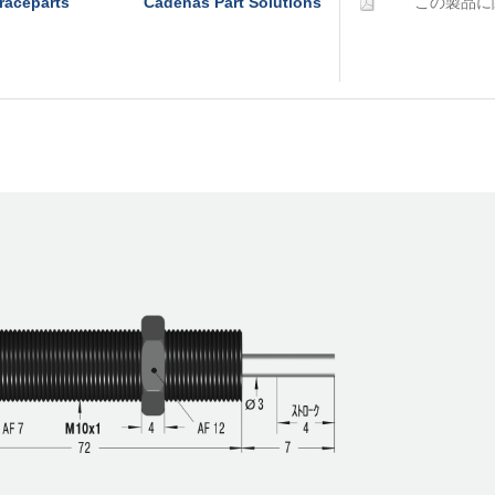
raceparts
Cadenas Part Solutions
この製品に