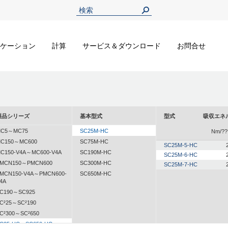
ケーション
計算
サービス＆ダウンロード
お問合せ
製品シリーズ
基本型式
型式
吸収エネ
C5～MC75
SC25M-HC
Nm/??
C150～MC600
SC75M-HC
SC25M-5-HC
C150-V4A～MC600-V4A
SC190M-HC
SC25M-6-HC
MCN150～PMCN600
SC300M-HC
SC25M-7-HC
MCN150-V4A～PMCN600-
SC650M-HC
4A
C190～SC925
C²25～SC²190
C²300～SC²650
C25-HC～SC650-HC