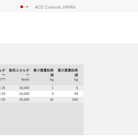
ACE Controls JAPAN
ルギ
吸収エネルギ
最小重量効果
最大重量効果
ー
ー
値
値
???
Nm/h
kg
kg
2.25
16,000
1
5
2.25
16,000
4
44
2.25
16,000
42
500