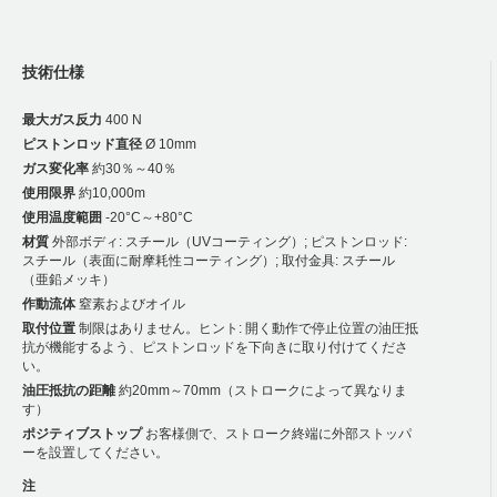
技術仕様
最大ガス反力
400 N
ピストンロッド直径
Ø 10mm
ガス変化率
約30％～40％
使用限界
約10,000m
使用温度範囲
-20°C～+80°C
材質
外部ボディ: スチール（UVコーティング）; ピストンロッド:
スチール（表面に耐摩耗性コーティング）; 取付金具: スチール
（亜鉛メッキ）
作動流体
窒素およびオイル
取付位置
制限はありません。ヒント: 開く動作で停止位置の油圧抵
抗が機能するよう、ピストンロッドを下向きに取り付けてくださ
い。
油圧抵抗の距離
約20mm～70mm（ストロークによって異なりま
す）
ポジティブストップ
お客様側で、ストローク終端に外部ストッパ
ーを設置してください。
注