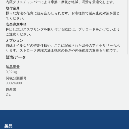
内蔵グリスチャンバーにより摩擦・摩耗が軽減、潤滑を最適化します。
取付金具
様々な方法を任意に組み合わせられます。お客様側で緩み止め対策を講じ
てください。
安全注意事項
押出し式ガススプリングを取り付ける際には、プリロードをかけないよう
ご注意ください。
オプション
特殊オイルなどの特別仕様や、ここに記載された以外のアクセサリーも承
ります。ストローク終端の油圧抵抗の長さや伸張速度の変更も可能です。
販売データ
製品重量
0,92 kg
関税分類番号
83024900
原産国
DE
製品