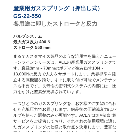
り速度コ
GS-22-500
500
1
ントロー
GS-22-550
550
1
産業用ガススプリング（押出し式）
ラー
GS-22-600
600
1
GS-22-550
GS-22-650
650
1
各用途に即したストロークと反力
GS-22-700
700
1
バルブシステム
最大ガス反力 400 N
ストローク 550 mm
まるでカスタマイズ製品のような汎用性を備えたニュー
トンラインシリーズは、ACEの産業用ガススプリングで
す。直径8mm～70mmのボディが生み出す10N～
13,000Nの反力で人力をサポートします。業界標準を確
立する高機能を誇り、すぐに取り付け可能でメンテナン
スも不要です。長寿命の密閉式システムの内部には、圧
力をかけた窒素が充填されています。
一つひとつのガススプリングを、お客様のご要望に合わ
せた充填圧力でお届けします。納品後の圧縮減衰力はバ
ルブを使った調整のみが可能です。ACEでは無料の計算
サービスをご提供しており、それぞれの使用環境に適し
たガススプリングの仕様と取付点を決定します。豊富な