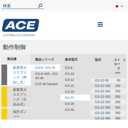
ナ
ビ
を
動作制御
呼
製品種
製品シリーズ
基本型式
型式
スト
L
ぶ
ロー
産業用ガ
GS-8～GS-70
GS-8
ク
ススプリ
mm
GS-8-V4A～GS-
GS-10
ング（押
40-VA
GS-12
GS-22-50
50
出し式）
GST-40 Tandem
GS-15
GS-22-100
100
産業用ガ
GS-22-150
150
GS-19
ススプリ
GS-22-200
200
GS-22
ング（引
GS-22-250
250
GS-28
込み式）
GS-22-300
300
GS-40
油圧ダン
GS-22-350
350
パー
GS-22-400
400
油圧式送
GS-22-450
450