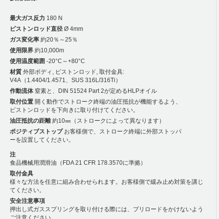
最大ガス反力
180 N
ピストンロッド直径
Ø 4mm
ガス変化率
約20％～25％
使用限界
約10,000m
使用温度範囲
-20°C～+80°C
材質
外部ボディ, ピストンロッド, 取付金具:
V4A（1.4404/1.4571、SUS 316L/316Ti）
作動流体
窒素と、DIN 51524 Part 2が定めるHLPオイル
取付位置
開く動作でストローク終端の油圧抵抗が機能するよう、
ピストンロッドを下向きに取り付けてください。
油圧抵抗の距離
約10㎜（ストロークによって異なります）
ポジティブストップ
お客様側で、ストローク終端に外部ストッパ
ーを設置してください。
注
食品機械用潤滑油（FDA 21 CFR 178.3570に準拠）
取付金具
様々な方法を任意に組み合わせられます。お客様側で緩み止め対策を講じ
てください。
安全注意事項
押出し式ガススプリングを取り付ける際には、プリロードをかけないよう
ご注意ください。