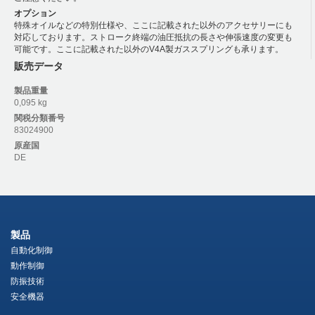
オプション
特殊オイルなどの特別仕様や、ここに記載された以外のアクセサリーにも
対応しております。ストローク終端の油圧抵抗の長さや伸張速度の変更も
可能です。ここに記載された以外のV4A製ガススプリングも承ります。
販売データ
製品重量
0,095 kg
関税分類番号
83024900
原産国
DE
製品
自動化制御
動作制御
防振技術
安全機器