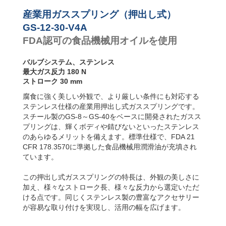
り速度コ
ントロー
産業用ガススプリング（押出し式）
ラー
GS-12-30-V4A
FDA認可の食品機械用オイルを使用
バルブシステム、ステンレス
最大ガス反力 180 N
ストローク 30 mm
腐食に強く美しい外観で、より厳しい条件にも対応する
ステンレス仕様の産業用押出し式ガススプリングです。
スチール製のGS-8～GS-40をベースに開発されたガスス
プリングは、輝くボディや錆びないといったステンレス
のあらゆるメリットを備えます。標準仕様で、FDA 21
CFR 178.3570に準拠した食品機械用潤滑油が充填され
ています。
この押出し式ガススプリングの特長は、外観の美しさに
加え、様々なストローク長、様々な反力から選定いただ
ける点です。同じくステンレス製の豊富なアクセサリー
が容易な取り付けを実現し、活用の幅を広げます。