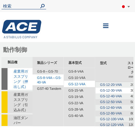
ナ
ビ
を
動作制御
呼
製品種
製品シリーズ
基本型式
型式
スト
ぶ
ロー
産業用ガ
GS-8～GS-70
GS-8-V4A
ク
ススプリ
mm
GS-8-V4A～GS-
GS-10-V4A
ング（押
40-VA
GS-12-V4A
GS-12-20-V4A
20
出し式）
GST-40 Tandem
GS-15-VA
GS-12-30-V4A
30
産業用ガ
GS-12-40-V4A
40
GS-19-VA
ススプリ
GS-12-50-V4A
50
GS-22-VA
ング（引
GS-12-60-V4A
60
GS-28-VA
込み式）
GS-12-80-V4A
80
GS-40-VA
油圧ダン
GS-12-100-V4A
100
パー
GS-12-120-V4A
120
油圧式送
GS-12-150-V4A
150